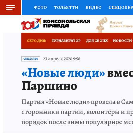
ФОТО
ТОЛЬЯТТИ
ВИДЕО
СПЕЦОПЕ
СОЦПОДДЕРЖКА
НАУКА
СПОРТ
АФ
ВЫБОР ЭКСПЕРТОВ
ДОКТОР
ФИНАНС
СЕГОДНЯ:
ТУРНАВИГАТОР
ДЛЯ СВОИХ
НОВОСТИ
КНИЖНАЯ ПОЛКА
ПРОГНОЗЫ НА СПОРТ
НАДЕЖНЫЕ РАБОТОДАТЕЛИ
КП-АВИА
23 апреля 2026 9:58
ОБЩЕСТВО
«Новые люди»
вмес
ПРЕСС-ЦЕНТР
НЕДВИЖИМОСТЬ
ТЕЛЕ
НОВЫЙ ГОД В САМАРЕ
КП В МАХ
#ПОМ
Паршино
КОЛЛЕКЦИИ КП
РЕКЛАМА
ОБЪЯВЛЕНИ
КУЙБЫШЕВ - ФРОНТУ
ИТОГИ ГОДА-2024
Партия «Новые люди» провела в Са
ЗАПОВЕДНАЯ РОССИЯ
СЧАСТЬЕ В СЕМЬЕ
сторонники партии, волонтёры и пр
порядок после зимы популярное ме