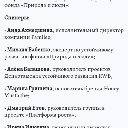
фонда «Природа и люди».
Спикеры:
•
Аида Ахмедшина
, исполнительный директор
компании Pamilee;
•
Михаил Бабенко
, эксперт по устойчивому
развитию фонда «Природа и люди»;
•
Алёна Балашова
, руководитель проектов
Департамента устойчивого развития RWB;
•
Марина Гришина
, основатель бренда Honey
Mustache;
•
Дмитрий Етов
, руководитель группы в
проекте «Платформа роста»;
•
Ирина Илюхина
, генеральный директор