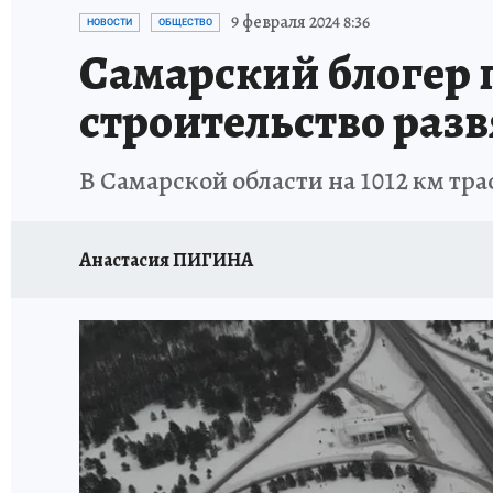
НАДЕЖНЫЕ РАБОТОДАТЕЛИ
КП-АВИА
9 февраля 2024 8:36
НОВОСТИ
ОБЩЕСТВО
Самарский блогер п
НОВЫЙ ГОД В САМАРЕ
КП В МАХ
#ПОМ
строительство разв
КУЙБЫШЕВ - ФРОНТУ
ИТОГИ ГОДА-2024
В Самарской области на 1012 км тр
ЗАПОВЕДНАЯ РОССИЯ
СЧАСТЬЕ В СЕМЬЕ
Анастасия ПИГИНА