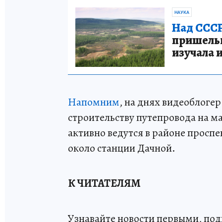
НАУКА
Над СССР
пришельце
изучала 
Напомним
, на днях видеоблоге
строительству путепровода на м
активно ведутся в районе просп
около станции Дачной.
К ЧИТАТЕЛЯМ
Узнавайте новости первыми, по