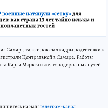
 военные натянули «сетку»
для
в: как страна 13 лет тайно искала и
инопланетных гостей
р из Самары также показал кадры подготовки к
агистрали Центральной в Самаре. Работы
екта Карла Маркса и железнодорожных путей
дпишитесь на наш
телеграм-канал