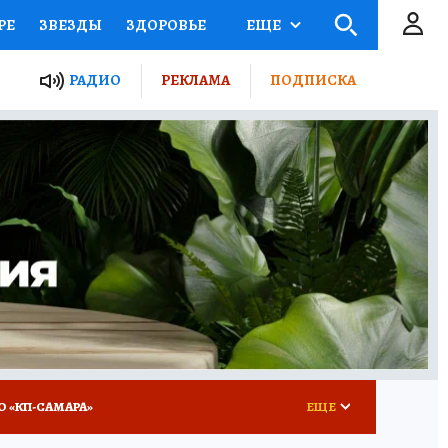
РЕ
ЗВЕЗДЫ
ЗДОРОВЬЕ
ЕЩЕ
ЫЕ ПРОЕКТЫ РОССИИ
РАДИО
РЕКЛАМА
ПОДПИСКА
КРЕТЫ
ПУТЕВОДИТЕЛЬ
 ЖЕЛЕЗА
ТУРИЗМ
ВСЕ О КП
РАДИО КП
О «КП-САМАРА»
ЕЩЕ