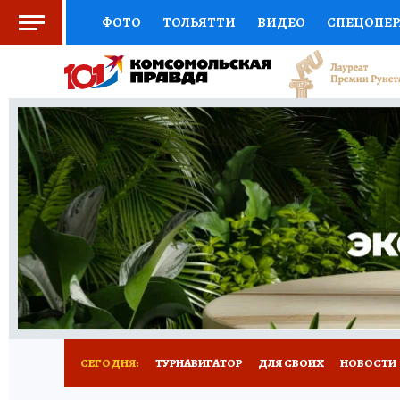
ФОТО
ТОЛЬЯТТИ
ВИДЕО
СПЕЦОПЕ
СОЦПОДДЕРЖКА
НАУКА
СПОРТ
АФ
ВЫБОР ЭКСПЕРТОВ
ДОКТОР
ФИНАНС
КНИЖНАЯ ПОЛКА
ПРОГНОЗЫ НА СПОРТ
ПРЕСС-ЦЕНТР
НЕДВИЖИМОСТЬ
ТЕЛЕ
КОЛЛЕКЦИИ КП
РЕКЛАМА
ОБЪЯВЛЕНИ
СЕГОДНЯ:
ТУРНАВИГАТОР
ДЛЯ СВОИХ
НОВОСТИ