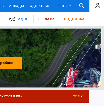
РЕ
ЗВЕЗДЫ
ЗДОРОВЬЕ
ЕЩЕ
ЫЕ ПРОЕКТЫ РОССИИ
РАДИО
РЕКЛАМА
ПОДПИСКА
КРЕТЫ
ПУТЕВОДИТЕЛЬ
 ЖЕЛЕЗА
ТУРИЗМ
ВСЕ О КП
РАДИО КП
О «КП-САМАРА»
ЕЩЕ