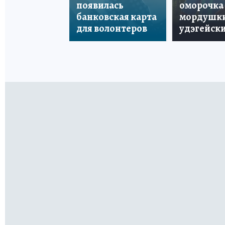
появилась
оморочка 
банковская карта
мордушки
для волонтеров
удэгейски