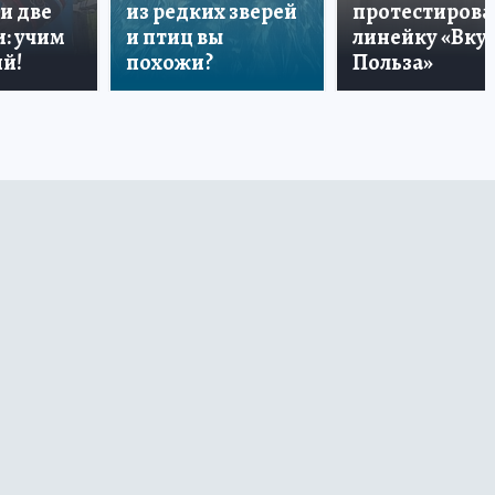
и две
из редких зверей
протестирова
: учим
и птиц вы
линейку «Вкус
й!
похожи?
Польза»