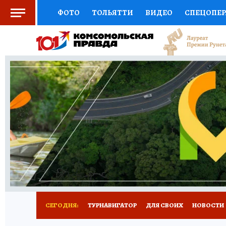
ФОТО
ТОЛЬЯТТИ
ВИДЕО
СПЕЦОПЕ
СОЦПОДДЕРЖКА
НАУКА
СПОРТ
АФ
ВЫБОР ЭКСПЕРТОВ
ДОКТОР
ФИНАНС
КНИЖНАЯ ПОЛКА
ПРОГНОЗЫ НА СПОРТ
ПРЕСС-ЦЕНТР
НЕДВИЖИМОСТЬ
ТЕЛЕ
КОЛЛЕКЦИИ КП
РЕКЛАМА
ОБЪЯВЛЕНИ
СЕГОДНЯ:
ТУРНАВИГАТОР
ДЛЯ СВОИХ
НОВОСТИ