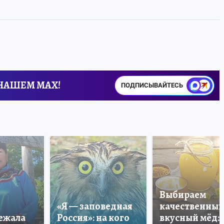
 НАШЕМ MAX!
ПОДПИСЫВАЙТЕСЬ
Выбираем
«Я — заповедная
качественный
лежала
Россия»: на кого
вкусный мёд: