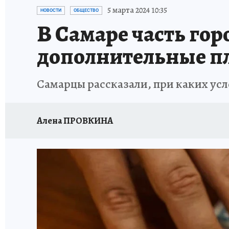
НАДЕЖНЫЕ РАБОТОДАТЕЛИ
КП-АВИА
5 марта 2024 10:35
НОВОСТИ
ОБЩЕСТВО
В Самаре часть гор
НОВЫЙ ГОД В САМАРЕ
КП В МАХ
#ПОМ
дополнительные п
КУЙБЫШЕВ - ФРОНТУ
ИТОГИ ГОДА-2024
Самарцы рассказали, при каких ус
ЗАПОВЕДНАЯ РОССИЯ
СЧАСТЬЕ В СЕМЬЕ
Алена ПРОВКИНА