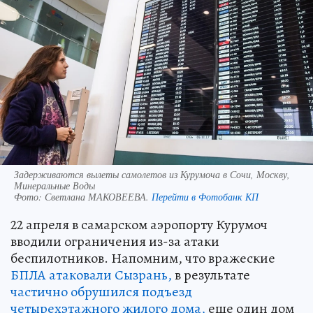
Задерживаются вылеты самолетов из Курумоча в Сочи, Москву,
Минеральные Воды
Фото:
Светлана МАКОВЕЕВА.
Перейти в Фотобанк КП
22 апреля в самарском аэропорту Курумоч
вводили ограничения из-за атаки
беспилотников. Напомним, что вражеские
БПЛА атаковали Сызрань,
в результате
частично обрушился подъезд
четырехэтажного жилого дома,
еще один дом