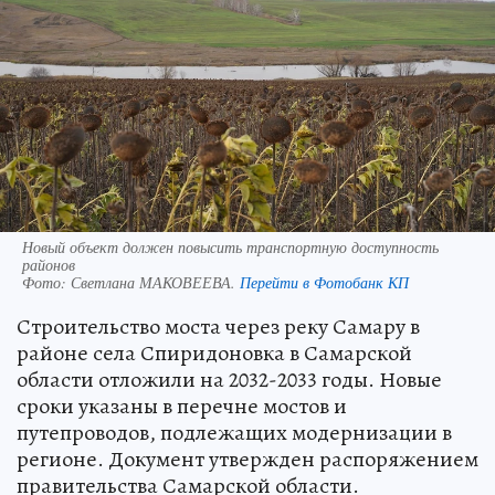
Новый объект должен повысить транспортную доступность
районов
Фото:
Светлана МАКОВЕЕВА.
Перейти в Фотобанк КП
Строительство моста через реку Самару в
районе села Спиридоновка в Самарской
области отложили на 2032-2033 годы. Новые
сроки указаны в перечне мостов и
путепроводов, подлежащих модернизации в
регионе. Документ утвержден распоряжением
правительства Самарской области.