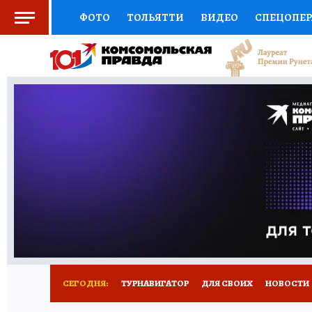
ФОТО
ТОЛЬЯТТИ
ВИДЕО
СПЕЦОПЕ
СОЦПОДДЕРЖКА
НАУКА
СПОРТ
АФ
ВЫБОР ЭКСПЕРТОВ
ДОКТОР
ФИНАНС
КНИЖНАЯ ПОЛКА
ПРОГНОЗЫ НА СПОРТ
ПРЕСС-ЦЕНТР
НЕДВИЖИМОСТЬ
ТЕЛЕ
КОЛЛЕКЦИИ КП
РЕКЛАМА
ОБЪЯВЛЕНИ
СЕГОДНЯ:
ТУРНАВИГАТОР
ДЛЯ СВОИХ
НОВОСТИ