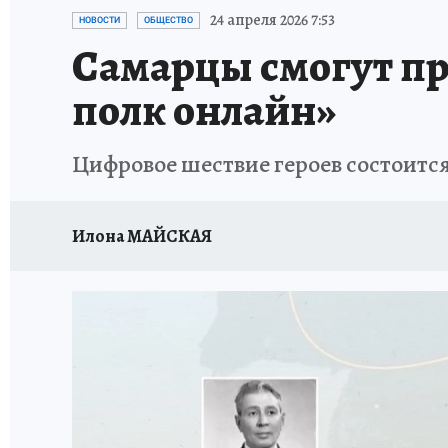
НАДЕЖНЫЕ РАБОТОДАТЕЛИ
КП-АВИА
24 апреля 2026 7:53
НОВОСТИ
ОБЩЕСТВО
Самарцы смогут пр
НОВЫЙ ГОД В САМАРЕ
КП В МАХ
#ПОМ
полк онлайн»
КУЙБЫШЕВ - ФРОНТУ
ИТОГИ ГОДА-2024
Цифровое шествие героев состоится
ЗАПОВЕДНАЯ РОССИЯ
СЧАСТЬЕ В СЕМЬЕ
Илона МАЙСКАЯ