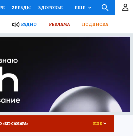
РЕ
ЗВЕЗДЫ
ЗДОРОВЬЕ
ЕЩЕ
ЫЕ ПРОЕКТЫ РОССИИ
РАДИО
РЕКЛАМА
ПОДПИСКА
КРЕТЫ
ПУТЕВОДИТЕЛЬ
 ЖЕЛЕЗА
ТУРИЗМ
ВСЕ О КП
РАДИО КП
О «КП-САМАРА»
ЕЩЕ