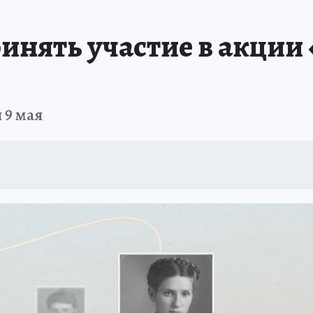
ТОЛЬКО У НАС
ЭКОИДЕЯ
ВОЕНКОРЫ
УКРАИНА: СВОДКА
КЛИНИ
инять участие в акции
ОГАЕМВМЕСТЕ
ДЕНЬ ГОРОДА В САМАРЕ 2025
ШТОРМ В САМАРЕ 20 
КЛИНИКА ГОДА - 2024
НОВЫЙ ГОД В САМАРЕ 2025
ОТДЫХ В РОСС
 9 мая
ПРОИСШЕСТВИЯ
АФИША
ИСПЫТАНО НА СЕБЕ