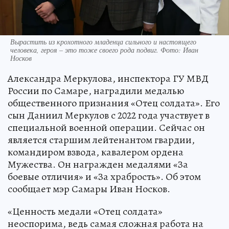
Вырастить из крохотного младенца сильного и настоящего
человека, героя – это тоже своего рода подвиг. Фото: Иван
Носков
Александра Меркулова, инспектора ГУ МВД
России по Самаре, наградили медалью
общественного признания «Отец солдата». Его
сын Даниил Меркулов с 2022 года участвует в
специальной военной операции. Сейчас он
является старшим лейтенантом гвардии,
командиром взвода, кавалером ордена
Мужества. Он награжден медалями «За
боевые отличия» и «За храбрость». Об этом
сообщает мэр Самары Иван Носков.
«Ценность медали «Отец солдата»
неоспорима, ведь самая сложная работа на