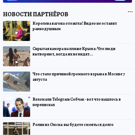
Королева вагона отожгла! Видео не оставит
равнодушным
Скрытая камера на пляже Крыма: Что люди
вытворяют, когда их не видят...
Что стало причиной громкого взрыва в Москве 7
августа
Взломали Telegram Собчак - вот что нашлось в
переписках
Ролик из Омска: вы будете смеяться долго