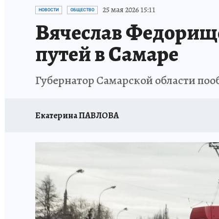
НАДЕЖНЫЕ РАБОТОДАТЕЛИ
КП-АВИА
25 мая 2026 15:11
НОВОСТИ
ОБЩЕСТВО
Вячеслав Федорищ
НОВЫЙ ГОД В САМАРЕ
КП В МАХ
#ПОМ
путей в Самаре
КУЙБЫШЕВ - ФРОНТУ
ИТОГИ ГОДА-2024
Губернатор Самарской области по
ЗАПОВЕДНАЯ РОССИЯ
СЧАСТЬЕ В СЕМЬЕ
Екатерина ПАВЛОВА