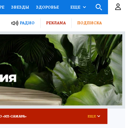
РЕ
ЗВЕЗДЫ
ЗДОРОВЬЕ
ЕЩЕ
ЫЕ ПРОЕКТЫ РОССИИ
РАДИО
РЕКЛАМА
ПОДПИСКА
КРЕТЫ
ПУТЕВОДИТЕЛЬ
 ЖЕЛЕЗА
ТУРИЗМ
ВСЕ О КП
РАДИО КП
О «КП-САМАРА»
ЕЩЕ