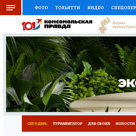
ФОТО
ТОЛЬЯТТИ
ВИДЕО
СПЕЦОПЕ
СОЦПОДДЕРЖКА
НАУКА
СПОРТ
АФ
ВЫБОР ЭКСПЕРТОВ
ДОКТОР
ФИНАНС
КНИЖНАЯ ПОЛКА
ПРОГНОЗЫ НА СПОРТ
ПРЕСС-ЦЕНТР
НЕДВИЖИМОСТЬ
ТЕЛЕ
КОЛЛЕКЦИИ КП
РЕКЛАМА
ОБЪЯВЛЕНИ
СЕГОДНЯ:
ТУРНАВИГАТОР
ДЛЯ СВОИХ
НОВОСТИ