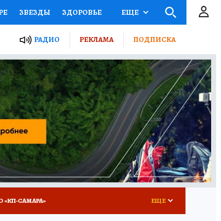
РЕ
ЗВЕЗДЫ
ЗДОРОВЬЕ
ЕЩЕ
ЫЕ ПРОЕКТЫ РОССИИ
РАДИО
РЕКЛАМА
ПОДПИСКА
КРЕТЫ
ПУТЕВОДИТЕЛЬ
 ЖЕЛЕЗА
ТУРИЗМ
ВСЕ О КП
РАДИО КП
О «КП-САМАРА»
ЕЩЕ