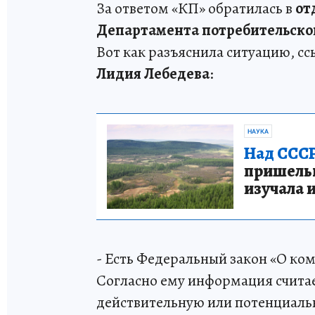
За ответом «КП» обратилась в
от
Департамента потребительског
Вот как разъяснила ситуацию, сс
Лидия Лебедева
:
НАУКА
Над СССР
пришельце
изучала 
- Есть Федеральный закон «О ком
Согласно ему информация считае
действительную или потенциальн