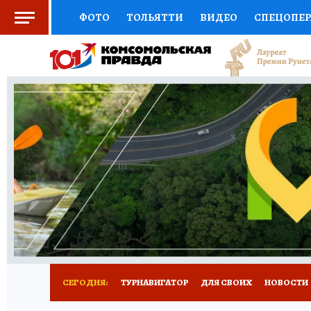
ФОТО
ТОЛЬЯТТИ
ВИДЕО
СПЕЦОПЕ
СОЦПОДДЕРЖКА
НАУКА
СПОРТ
АФ
ВЫБОР ЭКСПЕРТОВ
ДОКТОР
ФИНАНС
КНИЖНАЯ ПОЛКА
ПРОГНОЗЫ НА СПОРТ
ПРЕСС-ЦЕНТР
НЕДВИЖИМОСТЬ
ТЕЛЕ
КОЛЛЕКЦИИ КП
РЕКЛАМА
ОБЪЯВЛЕНИ
СЕГОДНЯ:
ТУРНАВИГАТОР
ДЛЯ СВОИХ
НОВОСТИ