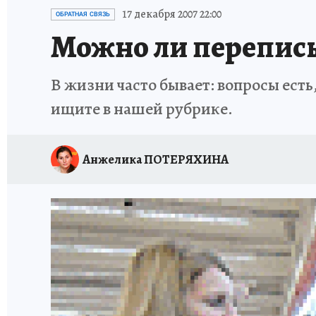
НАДЕЖНЫЕ РАБОТОДАТЕЛИ
КП-АВИА
17 декабря 2007 22:00
ОБРАТНАЯ СВЯЗЬ
Можно ли переписы
НОВЫЙ ГОД В САМАРЕ
КП В МАХ
#ПОМ
В жизни часто бывает: вопросы есть,
КУЙБЫШЕВ - ФРОНТУ
ИТОГИ ГОДА-2024
ищите в нашей рубрике.
ЗАПОВЕДНАЯ РОССИЯ
СЧАСТЬЕ В СЕМЬЕ
Анжелика ПОТЕРЯХИНА