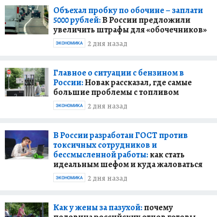
Объехал пробку по обочине – заплати
5000 рублей:
В России предложили
увеличить штрафы для «обочечников»
2 дня назад
ЭКОНОМИКА
Главное о ситуации с бензином в
России:
Новак рассказал, где самые
большие проблемы с топливом
2 дня назад
ЭКОНОМИКА
В России разработан ГОСТ против
токсичных сотрудников и
бессмысленной работы:
как стать
идеальным шефом и куда жаловаться
2 дня назад
ЭКОНОМИКА
Как у жены за пазухой:
почему
половина российских отцов готовы