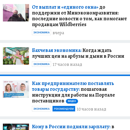
От выплат и «единого окна»
до
поддержки от Минэкономразвития:
последние новости о том, как помогают
продавцам Wildberries
вчера
ЭКОНОМИКА
Бахчевая экономика:
Когда ждать
лучших цен на арбузы и дыни в России
17 часов назад
ЭКОНОМИКА
Как предпринимателю поставлять
товары государству:
пошаговая
инструкция для работы на Портале
поставщиков
ВИДЕО
10 часов назад
ЭКОНОМИКА
РЕКОМЕНДУЕМ
Кому в России подняли зарплату:
в