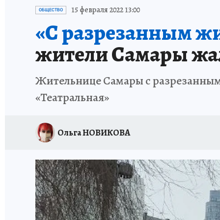
НАДЕЖНЫЕ РАБОТОДАТЕЛИ
КП-АВИА
15 февраля 2022 13:00
ОБЩЕСТВО
«С разрезанным жи
НОВЫЙ ГОД В САМАРЕ
КП В МАХ
#ПОМ
жители Самары жал
КУЙБЫШЕВ - ФРОНТУ
ИТОГИ ГОДА-2024
Жительнице Самары с разрезанным 
ЗАПОВЕДНАЯ РОССИЯ
СЧАСТЬЕ В СЕМЬЕ
«Театральная»
Ольга НОВИКОВА