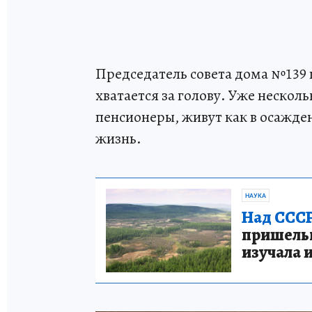
Председатель совета дома №139 
хватается за голову. Уже нескол
пенсионеры, живут как в осажден
жизнь.
НАУКА
Над СССР
пришельце
изучала 