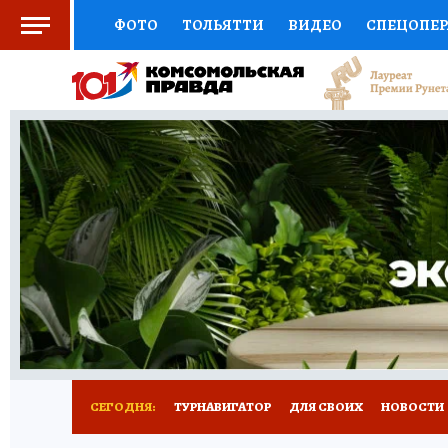
ФОТО
ТОЛЬЯТТИ
ВИДЕО
СПЕЦОПЕ
СОЦПОДДЕРЖКА
НАУКА
СПОРТ
АФ
ВЫБОР ЭКСПЕРТОВ
ДОКТОР
ФИНАНС
КНИЖНАЯ ПОЛКА
ПРОГНОЗЫ НА СПОРТ
ПРЕСС-ЦЕНТР
НЕДВИЖИМОСТЬ
ТЕЛЕ
КОЛЛЕКЦИИ КП
РЕКЛАМА
ОБЪЯВЛЕНИ
СЕГОДНЯ:
ТУРНАВИГАТОР
ДЛЯ СВОИХ
НОВОСТИ