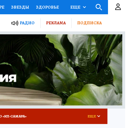
РЕ
ЗВЕЗДЫ
ЗДОРОВЬЕ
ЕЩЕ
ЫЕ ПРОЕКТЫ РОССИИ
РАДИО
РЕКЛАМА
ПОДПИСКА
КРЕТЫ
ПУТЕВОДИТЕЛЬ
 ЖЕЛЕЗА
ТУРИЗМ
ВСЕ О КП
РАДИО КП
О «КП-САМАРА»
ЕЩЕ