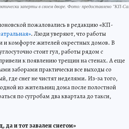
рактически заперты в своем дворе. Фото: предоставлено "КП-С
ионовской пожаловались в редакцию «КП-
еатральная»
. Люди уверяют, что работы
ти и комфорте жителей окрестных домов. В
глосуточно стоит гул, работы рядом с
ривели к появлению трещин на стенах. А еще
ыми заборами практически все выходы со
, где снег не чистят неделями. Из-за того,
, одной из жительниц дома после полостной
ться по сугробам два квартала до такси,
 да и тот завален снегом»