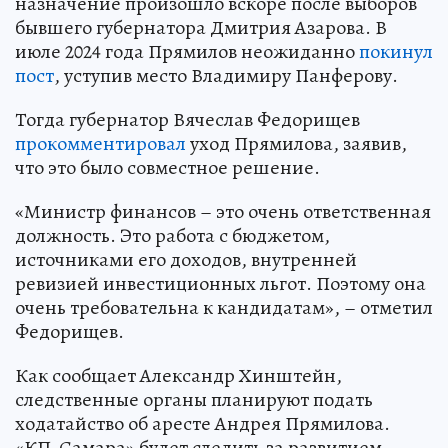
назначение произошло вскоре после выборов
бывшего губернатора Дмитрия Азарова. В
июле 2024 года Прямилов неожиданно
покинул
пост
, уступив место Владимиру Панферову.
Тогда губернатор Вячеслав Федорищев
прокомментировал
уход Прямилова, заявив,
что это было совместное решение.
«Министр финансов – это очень ответственная
должность. Это работа с бюджетом,
источниками его доходов, внутренней
ревизией инвестиционных льгот. Поэтому она
очень требовательна к кандидатам», – отметил
Федорищев.
Как сообщает Александр Хинштейн,
следственные органы планируют подать
ходатайство об аресте Андрея Прямилова.
«КП-Самара» будет следить за развитием