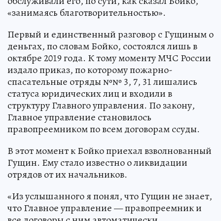
обслуживали его, по сути, как сказал Бойко,
«занимаясь благотворительностью».
Первый и единственный разговор с Гущиным о
деньгах, по словам Бойко, состоялся лишь в
октябре 2019 года. К тому моменту МЧС России
издало приказ, по которому пожарно-
спасательные отряды №№ 3, 7, 31 лишались
статуса юридических лиц и входили в
структуру Главного управления. По закону,
Главное управление становилось
правопреемником по всем договорам ссуды.
В этот момент к Бойко приехал взволнованный
Гущин. Ему стало известно о ликвидации
отрядов от их начальников.
«Из услышанного я понял, что Гущин не знает,
что Главное управление — правопреемник и
все договоры с ним автоматически