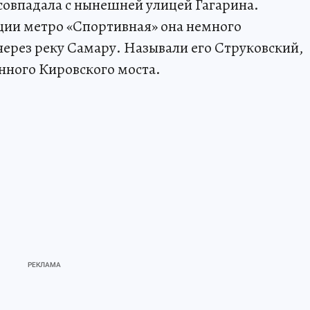
совпадала с нынешней улицей Гагарина.
ции метро «Спортивная» она немного
через реку Самару. Называли его Струковский,
енного Кировского моста.