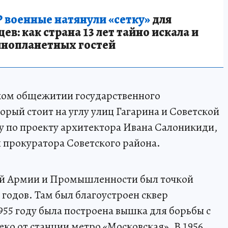
 военные натянули «сетку»
для
в: как страна 13 лет тайно искала и
инопланетных гостей
ком общежитии государственного
рый стоит на углу улиц Гагарина и Советской
ду по проекту архитектора Ивана Салоникиди,
я прокуратора Советского района.
кой Армии и Промышленности был точкой
 годов. Там был благоустроен сквер
955 году была построена вышка для борьбы с
ко от станции метро «Московская». В 1956