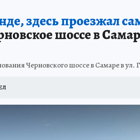
ТОЛЬКО У НАС
ЭКОИДЕЯ
ВОЕНКОРЫ
УКРАИНА: СВОДКА
КЛИНИ
нде, здесь проезжал с
ОГАЕМВМЕСТЕ
ДЕНЬ ГОРОДА В САМАРЕ 2025
ШТОРМ В САМАРЕ 20 
рновское шоссе в Самар
КЛИНИКА ГОДА - 2024
НОВЫЙ ГОД В САМАРЕ 2025
ОТДЫХ В РОСС
ПРОИСШЕСТВИЯ
АФИША
ИСПЫТАНО НА СЕБЕ
нования Черновского шоссе в Самаре в ул. 
ЕЛ