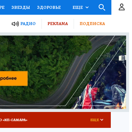
РЕ
ЗВЕЗДЫ
ЗДОРОВЬЕ
ЕЩЕ
ЫЕ ПРОЕКТЫ РОССИИ
РАДИО
РЕКЛАМА
ПОДПИСКА
КРЕТЫ
ПУТЕВОДИТЕЛЬ
 ЖЕЛЕЗА
ТУРИЗМ
ВСЕ О КП
РАДИО КП
О «КП-САМАРА»
ЕЩЕ