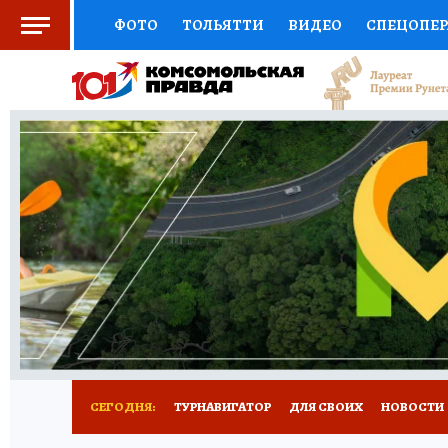
ФОТО
ТОЛЬЯТТИ
ВИДЕО
СПЕЦОПЕ
СОЦПОДДЕРЖКА
НАУКА
СПОРТ
АФ
ВЫБОР ЭКСПЕРТОВ
ДОКТОР
ФИНАНС
КНИЖНАЯ ПОЛКА
ПРОГНОЗЫ НА СПОРТ
ПРЕСС-ЦЕНТР
НЕДВИЖИМОСТЬ
ТЕЛЕ
КОЛЛЕКЦИИ КП
РЕКЛАМА
ОБЪЯВЛЕНИ
СЕГОДНЯ:
ТУРНАВИГАТОР
ДЛЯ СВОИХ
НОВОСТИ