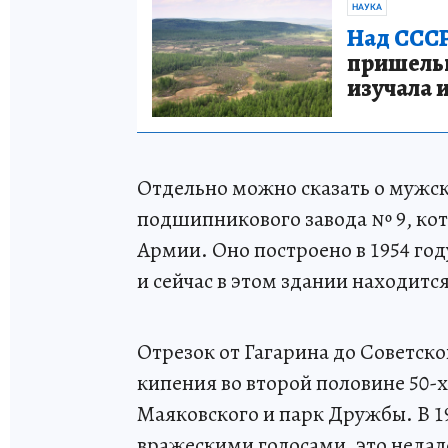
НАУКА
Над СССР
пришельце
изучала 
Отдельно можно сказать о мужс
подшипникового завода № 9, кото
Армии. Оно построено в 1954 го
и сейчас в этом здании находитс
Отрезок от Гагарина до Советс
кипения во второй половине 50-х
Маяковского и парк Дружбы. В 1
вражескими голосами, это недале