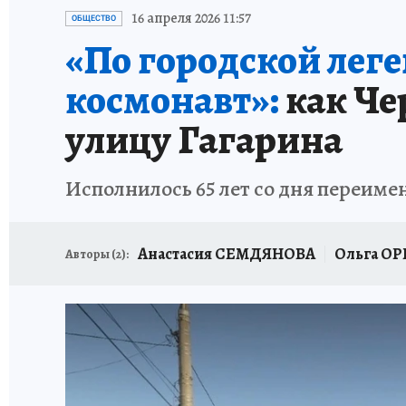
НАДЕЖНЫЕ РАБОТОДАТЕЛИ
КП-АВИА
16 апреля 2026 11:57
ОБЩЕСТВО
«По городской леге
НОВЫЙ ГОД В САМАРЕ
КП В МАХ
#ПОМ
космонавт»:
как Че
КУЙБЫШЕВ - ФРОНТУ
ИТОГИ ГОДА-2024
улицу Гагарина
ЗАПОВЕДНАЯ РОССИЯ
СЧАСТЬЕ В СЕМЬЕ
Исполнилось 65 лет со дня переиме
Анастасия СЕМДЯНОВА
Ольга ОР
Авторы (
2
):