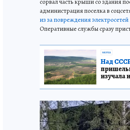
сорвал часть крыши со здания п
администрация поселка в соцсет
из за повреждения электросетей
Оперативные службы сразу прис
НАУКА
Над СССР
пришельце
изучала 