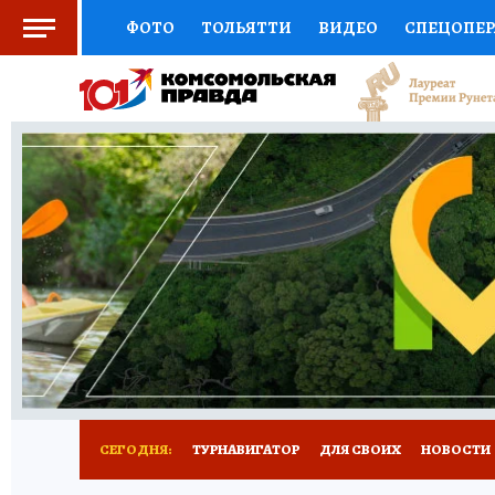
ФОТО
ТОЛЬЯТТИ
ВИДЕО
СПЕЦОПЕ
СОЦПОДДЕРЖКА
НАУКА
СПОРТ
АФ
ВЫБОР ЭКСПЕРТОВ
ДОКТОР
ФИНАНС
КНИЖНАЯ ПОЛКА
ПРОГНОЗЫ НА СПОРТ
ПРЕСС-ЦЕНТР
НЕДВИЖИМОСТЬ
ТЕЛЕ
КОЛЛЕКЦИИ КП
РЕКЛАМА
ОБЪЯВЛЕНИ
СЕГОДНЯ:
ТУРНАВИГАТОР
ДЛЯ СВОИХ
НОВОСТИ