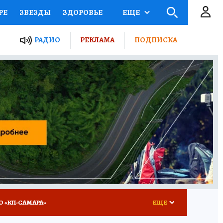
РЕ
ЗВЕЗДЫ
ЗДОРОВЬЕ
ЕЩЕ
ЫЕ ПРОЕКТЫ РОССИИ
РАДИО
РЕКЛАМА
ПОДПИСКА
КРЕТЫ
ПУТЕВОДИТЕЛЬ
 ЖЕЛЕЗА
ТУРИЗМ
ВСЕ О КП
РАДИО КП
О «КП-САМАРА»
ЕЩЕ