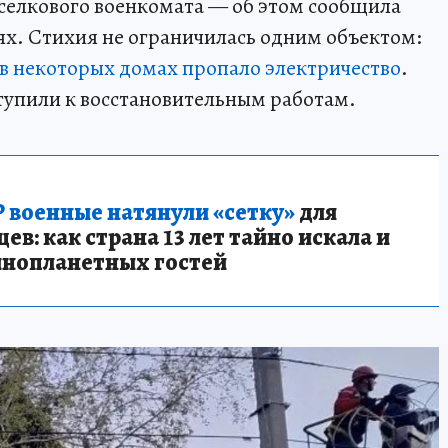
оселкового военкомата — об этом сообщила
ях. Стихия не ограничилась одним объектом:
 в некоторых домах пропало электричество
.
тупили к восстановительным работам.
 военные натянули «сетку»
для
в: как страна 13 лет тайно искала и
инопланетных гостей