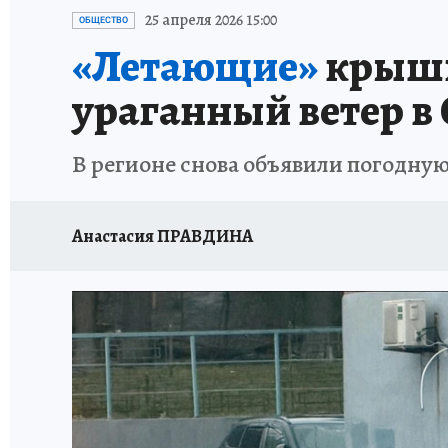
НАДЕЖНЫЕ РАБОТОДАТЕЛИ
КП-АВИА
25 апреля 2026 15:00
ОБЩЕСТВО
«Летающие»
крыши
НОВЫЙ ГОД В САМАРЕ
КП В МАХ
#ПОМ
ураганный ветер в
КУЙБЫШЕВ - ФРОНТУ
ИТОГИ ГОДА-2024
В регионе снова объявили погодную
ЗАПОВЕДНАЯ РОССИЯ
СЧАСТЬЕ В СЕМЬЕ
Анастасия ПРАВДИНА