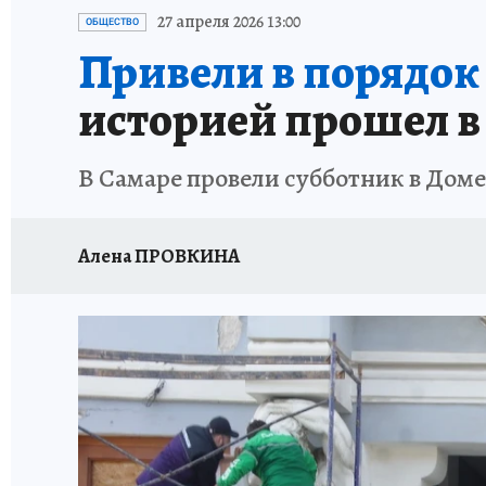
НАДЕЖНЫЕ РАБОТОДАТЕЛИ
КП-АВИА
27 апреля 2026 13:00
ОБЩЕСТВО
Привели в порядок
НОВЫЙ ГОД В САМАРЕ
КП В МАХ
#ПОМ
историей прошел в
КУЙБЫШЕВ - ФРОНТУ
ИТОГИ ГОДА-2024
В Самаре провели субботник в Доме
ЗАПОВЕДНАЯ РОССИЯ
СЧАСТЬЕ В СЕМЬЕ
Алена ПРОВКИНА