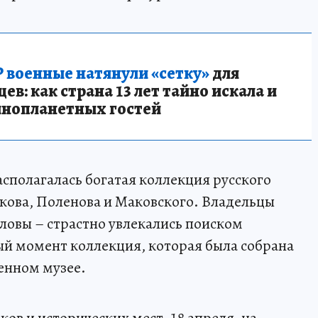
 военные натянули «сетку»
для
в: как страна 13 лет тайно искала и
инопланетных гостей
асполагалась богатая коллекция русского
икова, Поленова и Маковского. Владельцы
ловы – страстно увлекались поиском
й момент коллекция, которая была собрана
енном музее.
в и исторических мест, 18 апреля, на