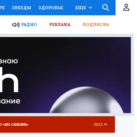
РЕ
ЗВЕЗДЫ
ЗДОРОВЬЕ
ЕЩЕ
ЫЕ ПРОЕКТЫ РОССИИ
РАДИО
РЕКЛАМА
ПОДПИСКА
КРЕТЫ
ПУТЕВОДИТЕЛЬ
 ЖЕЛЕЗА
ТУРИЗМ
ВСЕ О КП
РАДИО КП
О «КП-САМАРА»
ЕЩЕ