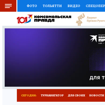
ФОТО
ТОЛЬЯТТИ
ВИДЕО
СПЕЦОПЕ
СОЦПОДДЕРЖКА
НАУКА
СПОРТ
АФ
ВЫБОР ЭКСПЕРТОВ
ДОКТОР
ФИНАНС
КНИЖНАЯ ПОЛКА
ПРОГНОЗЫ НА СПОРТ
ПРЕСС-ЦЕНТР
НЕДВИЖИМОСТЬ
ТЕЛЕ
КОЛЛЕКЦИИ КП
РЕКЛАМА
ОБЪЯВЛЕНИ
СЕГОДНЯ:
ТУРНАВИГАТОР
ДЛЯ СВОИХ
НОВОСТИ