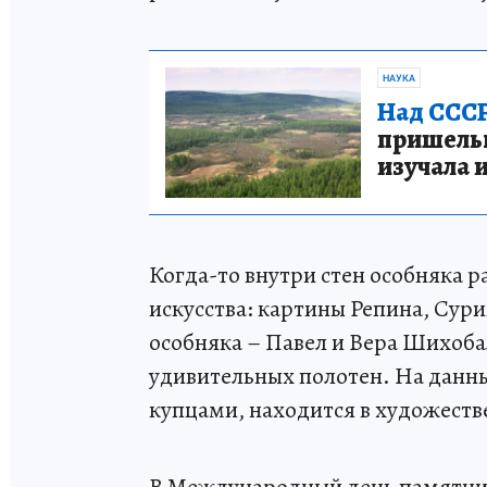
НАУКА
Над СССР
пришельце
изучала 
Когда-то внутри стен особняка р
искусства: картины Репина, Сур
особняка – Павел и Вера Шихоба
удивительных полотен. На данны
купцами, находится в художеств
В Международный день памятнико