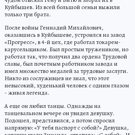
Куйбышев. Из всей большой семьи выжили
только три брата.
После войны Геннадий Михайлович,
оказавшись в Куйбышеве, устроился на завод
«Прогресс», в 4-й цех, где работал токарем-
карусельщиком. Был простым тружеником, но
работал так, что получил два ордена Трудовой
славы, был почетным работником завода и
имел множество медалей за трудовые заслуги.
Никто из сослуживцев не знал, что этот
невысокий, худенький человек с одним глазом
- живая легенда.
А еще он любил танцы. Однажды на
танцевальном вечере он увидел девушку.
Подошел, представился, а потом спросил
напрямую: «У тебя паспорт с собой?» Девушка,
которую звали Зинаида, ответила: «С собой». И