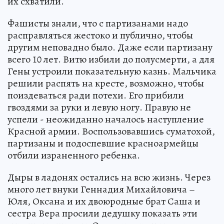
их схватили.
Фашисты знали, что с партизанами надо
расправляться жестоко и публично, чтобы
другим неповадно было. Даже если партизану
всего 10 лет. Витю избили до полусмерти, а для
Гены устроили показательную казнь. Мальчика
решили распять на кресте, возможно, чтобы
поиздеваться ради потехи. Его прибили
гвоздями за руки и левую ногу. Правую не
успели - неожиданно началось наступление
Красной армии. Воспользовавшись суматохой,
партизаны и подоспевшие красноармейцы
отбили израненного ребенка.
Дыры в ладонях остались на всю жизнь. Через
много лет внуки Геннадия Михайловича –
Юля, Оксана и их двоюродные брат Саша и
сестра Вера просили дедушку показать эти