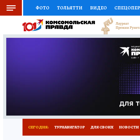
ФОТО
ТОЛЬЯТТИ
ВИДЕО
СПЕЦОПЕ
СОЦПОДДЕРЖКА
НАУКА
СПОРТ
АФ
ВЫБОР ЭКСПЕРТОВ
ДОКТОР
ФИНАНС
КНИЖНАЯ ПОЛКА
ПРОГНОЗЫ НА СПОРТ
ПРЕСС-ЦЕНТР
НЕДВИЖИМОСТЬ
ТЕЛЕ
КОЛЛЕКЦИИ КП
РЕКЛАМА
ОБЪЯВЛЕНИ
СЕГОДНЯ:
ТУРНАВИГАТОР
ДЛЯ СВОИХ
НОВОСТИ