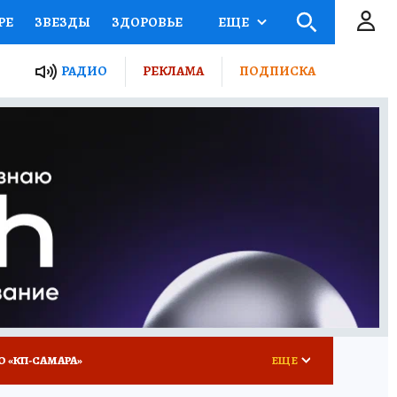
РЕ
ЗВЕЗДЫ
ЗДОРОВЬЕ
ЕЩЕ
ЫЕ ПРОЕКТЫ РОССИИ
РАДИО
РЕКЛАМА
ПОДПИСКА
КРЕТЫ
ПУТЕВОДИТЕЛЬ
 ЖЕЛЕЗА
ТУРИЗМ
ВСЕ О КП
РАДИО КП
О «КП-САМАРА»
ЕЩЕ