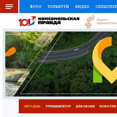
ФОТО
ТОЛЬЯТТИ
ВИДЕО
СПЕЦОПЕ
СОЦПОДДЕРЖКА
НАУКА
СПОРТ
АФ
ВЫБОР ЭКСПЕРТОВ
ДОКТОР
ФИНАНС
КНИЖНАЯ ПОЛКА
ПРОГНОЗЫ НА СПОРТ
ПРЕСС-ЦЕНТР
НЕДВИЖИМОСТЬ
ТЕЛЕ
КОЛЛЕКЦИИ КП
РЕКЛАМА
ОБЪЯВЛЕНИ
СЕГОДНЯ:
ТУРНАВИГАТОР
ДЛЯ СВОИХ
НОВОСТИ