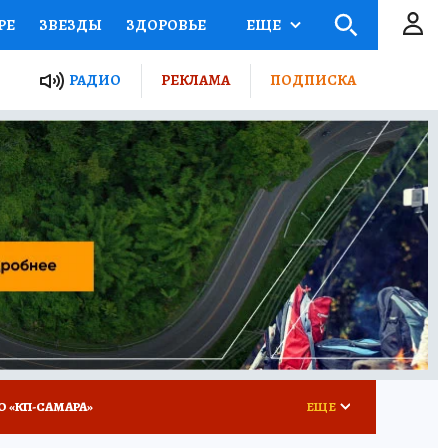
РЕ
ЗВЕЗДЫ
ЗДОРОВЬЕ
ЕЩЕ
ЫЕ ПРОЕКТЫ РОССИИ
РАДИО
РЕКЛАМА
ПОДПИСКА
КРЕТЫ
ПУТЕВОДИТЕЛЬ
 ЖЕЛЕЗА
ТУРИЗМ
ВСЕ О КП
РАДИО КП
О «КП-САМАРА»
ЕЩЕ