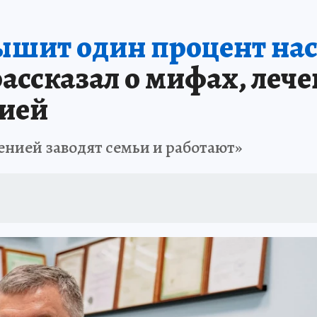
ТОЛЬКО У НАС
ЭКОИДЕЯ
ВОЕНКОРЫ
УКРАИНА: СВОДКА
КЛИНИ
лышит один процент на
ОГАЕМВМЕСТЕ
ДЕНЬ ГОРОДА В САМАРЕ 2025
ШТОРМ В САМАРЕ 20 
ассказал о мифах, леч
КЛИНИКА ГОДА - 2024
НОВЫЙ ГОД В САМАРЕ 2025
ОТДЫХ В РОСС
ией
ПРОИСШЕСТВИЯ
АФИША
ИСПЫТАНО НА СЕБЕ
енией заводят семьи и работают»