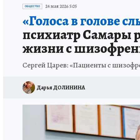
НАДЕЖНЫЕ РАБОТОДАТЕЛИ
КП-АВИА
24 мая 2026 5:05
ОБЩЕСТВО
«Голоса в голове с
НОВЫЙ ГОД В САМАРЕ
КП В МАХ
#ПОМ
психиатр Самары р
КУЙБЫШЕВ - ФРОНТУ
ИТОГИ ГОДА-2024
жизни с шизофрен
ЗАПОВЕДНАЯ РОССИЯ
СЧАСТЬЕ В СЕМЬЕ
Сергей Царев: «Пациенты с шизофр
Дарья ДОЛИНИНА