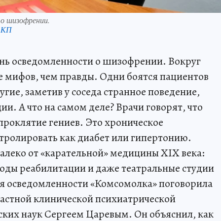
 о шизофрении.
 КП
ень осведомленности о шизофрении. Вокруг
ше мифов, чем правды. Одни боятся пациентов
гие, заметив у соседа странное поведение,
и. А что на самом деле? Врачи говорят, что
 проклятие гениев. Это хроническое
тролировать как диабет или гипертонию.
алеко от «карательной» медицины XIX века:
оды реабилитации и даже театральные студии
ня осведомленности «Комсомолка» поговорила
ластной клинической психиатрической
ких наук Сергеем Царевым. Он объяснил, как