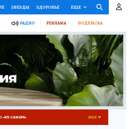
РЕ
ЗВЕЗДЫ
ЗДОРОВЬЕ
ЕЩЕ
ЫЕ ПРОЕКТЫ РОССИИ
РАДИО
РЕКЛАМА
ПОДПИСКА
КРЕТЫ
ПУТЕВОДИТЕЛЬ
 ЖЕЛЕЗА
ТУРИЗМ
ВСЕ О КП
РАДИО КП
О «КП-САМАРА»
ЕЩЕ