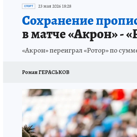
НАДЕЖНЫЕ РАБОТОДАТЕЛИ
КП-АВИА
23 мая 2026 18:28
СПОРТ
Сохранение пропис
НОВЫЙ ГОД В САМАРЕ
КП В МАХ
#ПОМ
в матче «Акрон» - «
КУЙБЫШЕВ - ФРОНТУ
ИТОГИ ГОДА-2024
«Акрон» переиграл «Ротор» по сумме
ЗАПОВЕДНАЯ РОССИЯ
СЧАСТЬЕ В СЕМЬЕ
Роман ГЕРАСЬКОВ