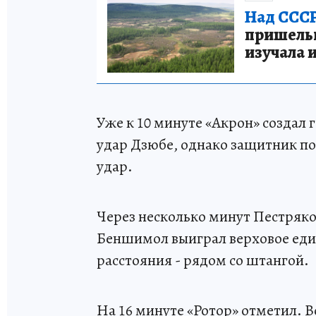
Над СССР
пришельце
изучала 
Уже к 10 минуте «Акрон» создал 
удар Дзюбе, однако защитник п
удар.
Через несколько минут Пестряко
Беншимол выиграл верховое един
расстояния - рядом со штангой.
На 16 минуте «Ротор» отметил. В