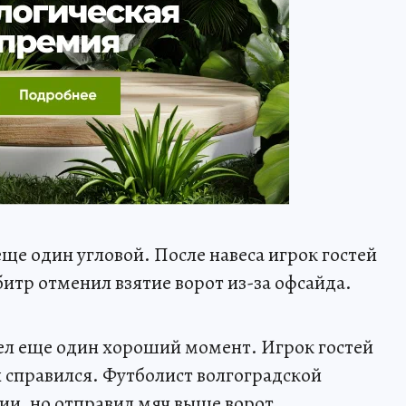
еще один угловой. После навеса игрок гостей
битр отменил взятие ворот из-за офсайда.
ел еще один хороший момент. Игрок гостей
й справился. Футболист волгоградской
и, но отправил мяч выше ворот.