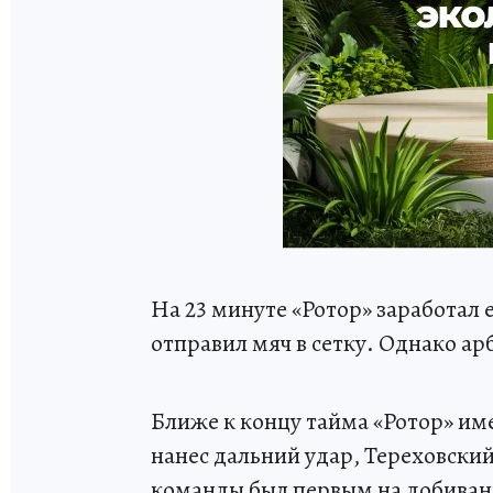
На 23 минуте «Ротор» заработал 
отправил мяч в сетку. Однако ар
Ближе к концу тайма «Ротор» им
нанес дальний удар, Тереховски
команды был первым на добивани