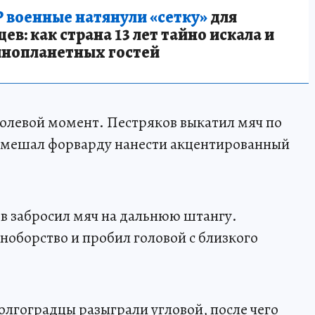
 военные натянули «сетку»
для
в: как страна 13 лет тайно искала и
инопланетных гостей
голевой момент. Пестряков выкатил мяч по
омешал форварду нанести акцентированный
в забросил мяч на дальнюю штангу.
оборство и пробил головой с близкого
олгоградцы разыграли угловой, после чего