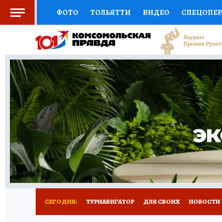
ФОТО
ТОЛЬЯТТИ
ВИДЕО
СПЕЦОПЕ
СОЦПОДДЕРЖКА
НАУКА
СПОРТ
АФ
ВЫБОР ЭКСПЕРТОВ
ДОКТОР
ФИНАНС
КНИЖНАЯ ПОЛКА
ПРОГНОЗЫ НА СПОРТ
ПРЕСС-ЦЕНТР
НЕДВИЖИМОСТЬ
ТЕЛЕ
КОЛЛЕКЦИИ КП
РЕКЛАМА
ОБЪЯВЛЕНИ
СЕГОДНЯ:
ТУРНАВИГАТОР
ДЛЯ СВОИХ
НОВОСТИ