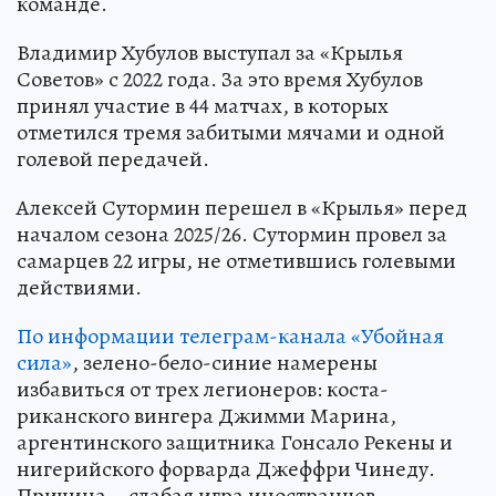
команде.
Владимир Хубулов выступал за «Крылья
Советов» с 2022 года. За это время Хубулов
принял участие в 44 матчах, в которых
отметился тремя забитыми мячами и одной
голевой передачей.
Алексей Сутормин перешел в «Крылья» перед
началом сезона 2025/26. Сутормин провел за
самарцев 22 игры, не отметившись голевыми
действиями.
По информации телеграм-канала «Убойная
сила»
, зелено-бело-синие намерены
избавиться от трех легионеров: коста-
риканского вингера Джимми Марина,
аргентинского защитника Гонсало Рекены и
нигерийского форварда Джеффри Чинеду.
Причина – слабая игра иностранцев.