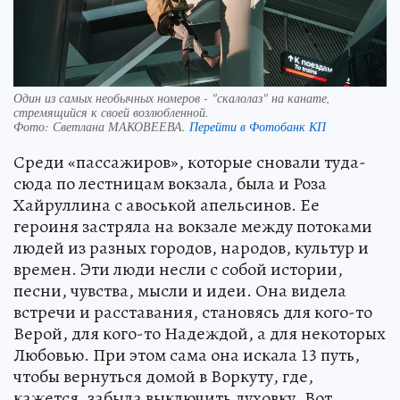
Один из самых необычных номеров - "скалолаз" на канате,
стремящийся к своей возлюбленной.
Фото:
Светлана МАКОВЕЕВА.
Перейти в Фотобанк КП
Среди «пассажиров», которые сновали туда-
сюда по лестницам вокзала, была и Роза
Хайруллина с авоськой апельсинов. Ее
героиня застряла на вокзале между потоками
людей из разных городов, народов, культур и
времен. Эти люди несли с собой истории,
песни, чувства, мысли и идеи. Она видела
встречи и расставания, становясь для кого-то
Верой, для кого-то Надеждой, а для некоторых
Любовью. При этом сама она искала 13 путь,
чтобы вернуться домой в Воркуту, где,
кажется, забыла выключить духовку. Вот