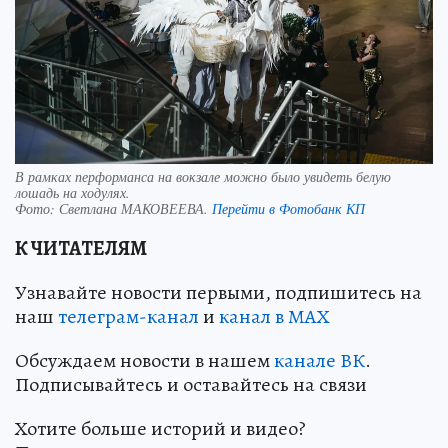
В рамках перформанса на вокзале можно было увидеть белую
лошадь на ходулях.
Фото:
Светлана МАКОВЕЕВА.
Перейти в Фотобанк КП
К ЧИТАТЕЛЯМ
Узнавайте новости первыми, подпишитесь на
наш
телеграм-канал
и
канал в МАХ
Обсуждаем новости в нашем
канале ВК
.
Подписывайтесь и оставайтесь на связи
Хотите больше историй и видео?