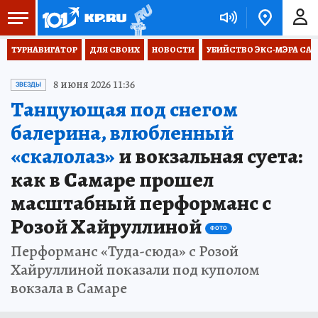
ТУРНАВИГАТОР
ДЛЯ СВОИХ
НОВОСТИ
УБИЙСТВО ЭКС-МЭРА СА
8 июня 2026 11:36
ЗВЕЗДЫ
Танцующая под снегом
балерина, влюбленный
«скалолаз»
и вокзальная суета:
как в Самаре прошел
масштабный перформанс с
Розой Хайруллиной
ФОТО
Перформанс «Туда-сюда» с Розой
Хайруллиной показали под куполом
вокзала в Самаре