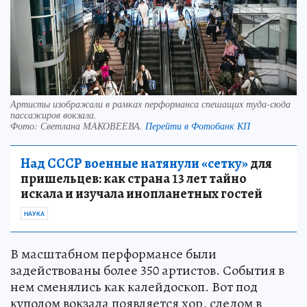
Артисты изображали в рамках перформанса спешащих туда-сюда
пассажиров вокзала.
Фото:
Светлана МАКОВЕЕВА.
Перейти в Фотобанк КП
Над СССР военные натянули «сетку»
для
пришельцев: как страна 13 лет тайно
искала и изучала инопланетных гостей
НАУКА
В масштабном перформансе были
задействованы более 350 артистов. События в
нем сменялись как калейдоскоп. Вот под
куполом вокзала появляется хор, следом в