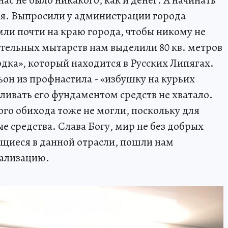
ас не было никакого, как и денег. А начинать
ния. Выпросили у администрации города
мли почти на краю города, чтобы никому не
тельных мытарств нам выделили 80 кв. метров
дка», который находится в Русских Липягах.
он из профнастила - «избушку на курьих
аливать его фундаментом средств не хватало.
го обихода тоже не могли, поскольку для
е средства. Слава Богу, мир не без добрых
щиеся в данной отрасли, пошли нам
еализацию.