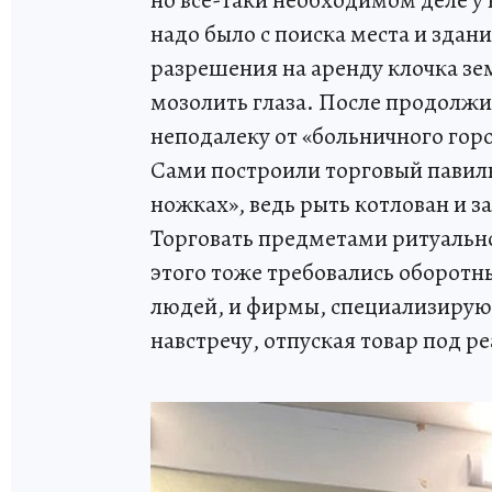
но все-таки необходимом деле у н
надо было с поиска места и зда
разрешения на аренду клочка зе
мозолить глаза. После продолжи
неподалеку от «больничного горо
Сами построили торговый павиль
ножках», ведь рыть котлован и з
Торговать предметами ритуально
этого тоже требовались оборотны
людей, и фирмы, специализирую
навстречу, отпуская товар под р