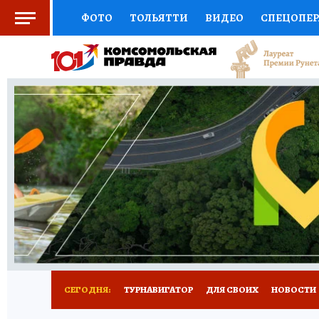
ФОТО
ТОЛЬЯТТИ
ВИДЕО
СПЕЦОПЕ
СОЦПОДДЕРЖКА
НАУКА
СПОРТ
АФ
ВЫБОР ЭКСПЕРТОВ
ДОКТОР
ФИНАНС
КНИЖНАЯ ПОЛКА
ПРОГНОЗЫ НА СПОРТ
ПРЕСС-ЦЕНТР
НЕДВИЖИМОСТЬ
ТЕЛЕ
КОЛЛЕКЦИИ КП
РЕКЛАМА
ОБЪЯВЛЕНИ
СЕГОДНЯ:
ТУРНАВИГАТОР
ДЛЯ СВОИХ
НОВОСТИ