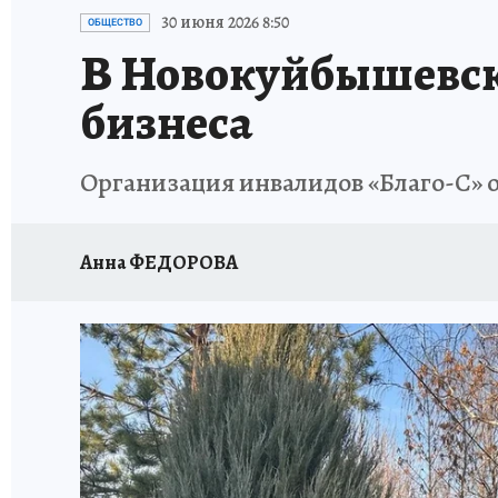
НАДЕЖНЫЕ РАБОТОДАТЕЛИ
КП-АВИА
30 июня 2026 8:50
ОБЩЕСТВО
В Новокуйбышевске
НОВЫЙ ГОД В САМАРЕ
КП В МАХ
#ПОМ
бизнеса
КУЙБЫШЕВ - ФРОНТУ
ИТОГИ ГОДА-2024
Организация инвалидов «Благо-С» о
ЗАПОВЕДНАЯ РОССИЯ
СЧАСТЬЕ В СЕМЬЕ
Анна ФЕДОРОВА