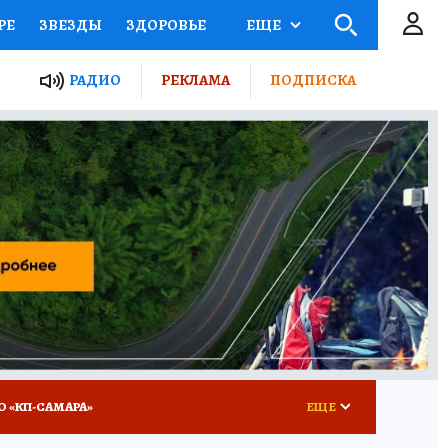
РЕ
ЗВЕЗДЫ
ЗДОРОВЬЕ
ЕЩЕ
ЫЕ ПРОЕКТЫ РОССИИ
РАДИО
РЕКЛАМА
ПОДПИСКА
КРЕТЫ
ПУТЕВОДИТЕЛЬ
 ЖЕЛЕЗА
ТУРИЗМ
ВСЕ О КП
РАДИО КП
О «КП-САМАРА»
ЕЩЕ