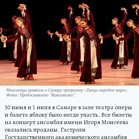
Моисеевцы привезли в Самару программу «Танцы народов мира».
Фото:
Предоставлено "Комсомолке".
30 июня и 1 июля в Самаре в зале театра оперы
и балета яблоку было негде упасть. Все билеты
на концерт ансамбля имени Игоря Моисеева
оказались проданы. Гастроли
Государственного академического ансамбля