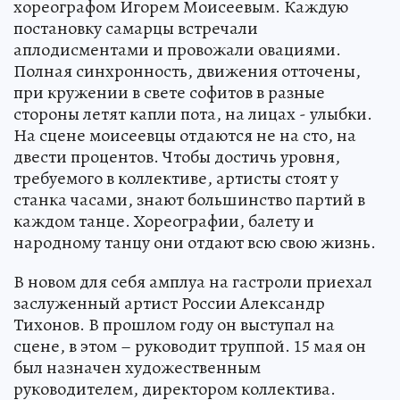
хореографом Игорем Моисеевым. Каждую
постановку самарцы встречали
аплодисментами и провожали овациями.
Полная синхронность, движения отточены,
при кружении в свете софитов в разные
стороны летят капли пота, на лицах - улыбки.
На сцене моисеевцы отдаются не на сто, на
двести процентов. Чтобы достичь уровня,
требуемого в коллективе, артисты стоят у
станка часами, знают большинство партий в
каждом танце. Хореографии, балету и
народному танцу они отдают всю свою жизнь.
В новом для себя амплуа на гастроли приехал
заслуженный артист России Александр
Тихонов. В прошлом году он выступал на
сцене, в этом – руководит труппой. 15 мая он
был назначен художественным
руководителем, директором коллектива.