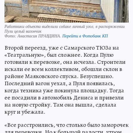
Работники объекта выделили собаке личный угол, в распоряжении
Пули целый вагончик
Фото:
Анастасия ПРАВДИНА.
Перейти в Фотобанк КП
Второй переезд, уже с Самарского ТЮЗа на
«Театральную», был сложнее. Когда Пулю
готовили к перевозке, она исчезла. Строители
искали ее всем коллективом, обошли склон в
районе Маяковского спуска. Безуспешно.
Последний вагон уехал, а Пуля появилась,
когда техника уже покинула площадку. Тогда
ее посадили в автомобиль Дениса и привезли
на новую стройку. Там она вышла, сделала
круг и убежала.
«Все расстроились, что столько было заморочек
для перевозки. Но к большой радости, утром,