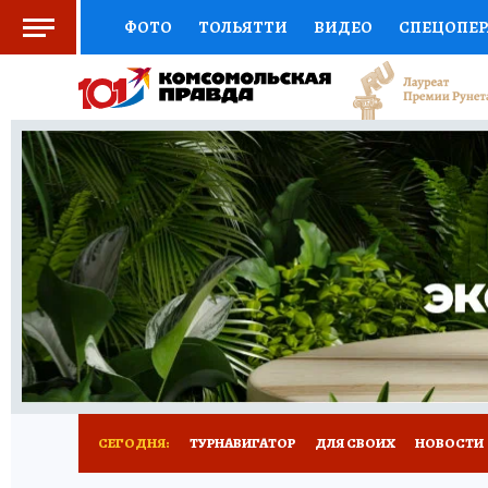
ФОТО
ТОЛЬЯТТИ
ВИДЕО
СПЕЦОПЕ
СОЦПОДДЕРЖКА
НАУКА
СПОРТ
АФ
ВЫБОР ЭКСПЕРТОВ
ДОКТОР
ФИНАНС
КНИЖНАЯ ПОЛКА
ПРОГНОЗЫ НА СПОРТ
ПРЕСС-ЦЕНТР
НЕДВИЖИМОСТЬ
ТЕЛЕ
КОЛЛЕКЦИИ КП
РЕКЛАМА
ОБЪЯВЛЕНИ
СЕГОДНЯ:
ТУРНАВИГАТОР
ДЛЯ СВОИХ
НОВОСТИ