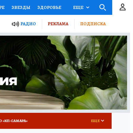
РЕ
ЗВЕЗДЫ
ЗДОРОВЬЕ
ЕЩЕ
ЫЕ ПРОЕКТЫ РОССИИ
РАДИО
РЕКЛАМА
ПОДПИСКА
КРЕТЫ
ПУТЕВОДИТЕЛЬ
 ЖЕЛЕЗА
ТУРИЗМ
ВСЕ О КП
РАДИО КП
О «КП-САМАРА»
ЕЩЕ