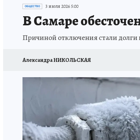
НАДЕЖНЫЕ РАБОТОДАТЕЛИ
КП-АВИА
3 июля 2026 5:00
ОБЩЕСТВО
В Самаре обесточе
НОВЫЙ ГОД В САМАРЕ
КП В МАХ
#ПОМ
Причиной отключения стали долги 
КУЙБЫШЕВ - ФРОНТУ
ИТОГИ ГОДА-2024
ЗАПОВЕДНАЯ РОССИЯ
СЧАСТЬЕ В СЕМЬЕ
Александра НИКОЛЬСКАЯ