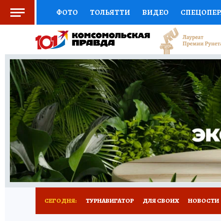
ФОТО
ТОЛЬЯТТИ
ВИДЕО
СПЕЦОПЕ
СОЦПОДДЕРЖКА
НАУКА
СПОРТ
АФ
ВЫБОР ЭКСПЕРТОВ
ДОКТОР
ФИНАНС
КНИЖНАЯ ПОЛКА
ПРОГНОЗЫ НА СПОРТ
ПРЕСС-ЦЕНТР
НЕДВИЖИМОСТЬ
ТЕЛЕ
КОЛЛЕКЦИИ КП
РЕКЛАМА
ОБЪЯВЛЕНИ
СЕГОДНЯ:
ТУРНАВИГАТОР
ДЛЯ СВОИХ
НОВОСТИ