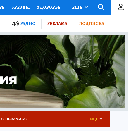
РЕ
ЗВЕЗДЫ
ЗДОРОВЬЕ
ЕЩЕ
ЫЕ ПРОЕКТЫ РОССИИ
РАДИО
РЕКЛАМА
ПОДПИСКА
КРЕТЫ
ПУТЕВОДИТЕЛЬ
 ЖЕЛЕЗА
ТУРИЗМ
ВСЕ О КП
РАДИО КП
О «КП-САМАРА»
ЕЩЕ