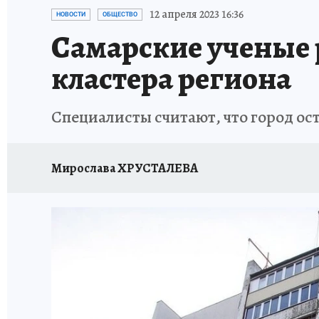
НАДЕЖНЫЕ РАБОТОДАТЕЛИ
КП-АВИА
12 апреля 2023 16:36
НОВОСТИ
ОБЩЕСТВО
Самарские ученые 
НОВЫЙ ГОД В САМАРЕ
КП В МАХ
#ПОМ
кластера региона
КУЙБЫШЕВ - ФРОНТУ
ИТОГИ ГОДА-2024
Специалисты считают, что город ос
ЗАПОВЕДНАЯ РОССИЯ
СЧАСТЬЕ В СЕМЬЕ
Мирослава ХРУСТАЛЕВА