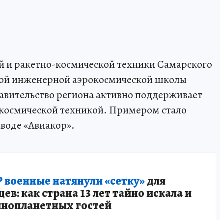
й и ракетно-космической техники Самарского
вой инженерной аэрокосмической школы
равительство региона активно поддерживает
окосмической техникой. Примером стало
аводе «Авиакор».
 военные натянули «сетку»
для
в: как страна 13 лет тайно искала и
инопланетных гостей