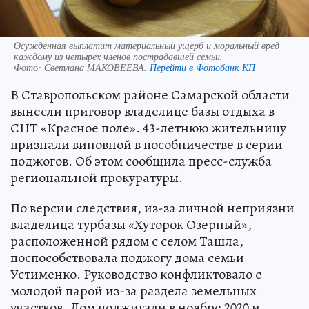
Осужденная выплатит материальный ущерб и моральный вред
каждому из четырех членов пострадавшей семьи.
Фото:
Светлана МАКОВЕЕВА.
Перейти в Фотобанк КП
В Ставропольском районе Самарской области
вынесли приговор владелице базы отдыха в
СНТ «Красное поле». 43-летнюю жительницу
признали виновной в пособничестве в серии
поджогов. Об этом сообщила пресс-служба
региональной прокуратуры.
По версии следствия, из-за личной неприязни
владелица турбазы «Хуторок Озерный»,
расположенной рядом с селом Ташла,
поспособствовала поджогу дома семьи
Устименко. Руководство конфликтовало с
молодой парой из-за раздела земельных
участков. Дом поджигали в ноябре 2020 и