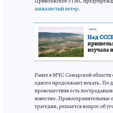
Приволжское УГМС предупрежда
шквалистый ветер.
НАУКА
Над СССР
пришельце
изучала 
Ранее в МЧС Самарской области с
одного продолжают искать. По 
происшествия есть пострадавшие
известно. Правоохранительные о
трагедии, решается вопрос об уг