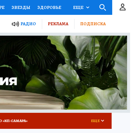
РЕ
ЗВЕЗДЫ
ЗДОРОВЬЕ
ЕЩЕ
ЫЕ ПРОЕКТЫ РОССИИ
РАДИО
РЕКЛАМА
ПОДПИСКА
КРЕТЫ
ПУТЕВОДИТЕЛЬ
 ЖЕЛЕЗА
ТУРИЗМ
ВСЕ О КП
РАДИО КП
О «КП-САМАРА»
ЕЩЕ