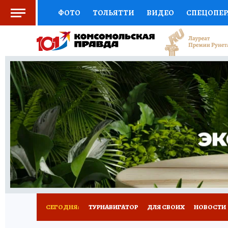
ФОТО
ТОЛЬЯТТИ
ВИДЕО
СПЕЦОПЕ
СОЦПОДДЕРЖКА
НАУКА
СПОРТ
АФ
ВЫБОР ЭКСПЕРТОВ
ДОКТОР
ФИНАНС
КНИЖНАЯ ПОЛКА
ПРОГНОЗЫ НА СПОРТ
ПРЕСС-ЦЕНТР
НЕДВИЖИМОСТЬ
ТЕЛЕ
КОЛЛЕКЦИИ КП
РЕКЛАМА
ОБЪЯВЛЕНИ
СЕГОДНЯ:
ТУРНАВИГАТОР
ДЛЯ СВОИХ
НОВОСТИ