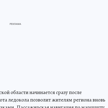
кой области начинается сразу после
ота ледокола позволит жителям региона вновь
озками. Пассажирская навигация по маршруту