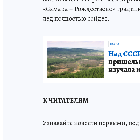
«Самара – Рождествено» традици
лед полностью сойдет.
НАУКА
Над СССР
пришельце
изучала 
К ЧИТАТЕЛЯМ
Узнавайте новости первыми, по