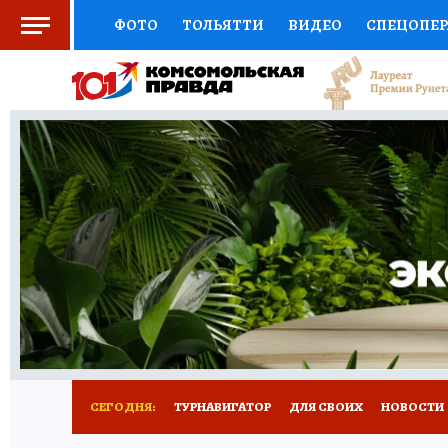
ФОТО
ТОЛЬЯТТИ
ВИДЕО
СПЕЦОПЕ
СОЦПОДДЕРЖКА
НАУКА
СПОРТ
АФ
ВЫБОР ЭКСПЕРТОВ
ДОКТОР
ФИНАНС
КНИЖНАЯ ПОЛКА
ПРОГНОЗЫ НА СПОРТ
ПРЕСС-ЦЕНТР
НЕДВИЖИМОСТЬ
ТЕЛЕ
КОЛЛЕКЦИИ КП
РЕКЛАМА
ОБЪЯВЛЕНИ
СЕГОДНЯ:
ТУРНАВИГАТОР
ДЛЯ СВОИХ
НОВОСТИ