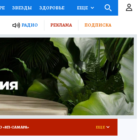
РЕ
ЗВЕЗДЫ
ЗДОРОВЬЕ
ЕЩЕ
ЫЕ ПРОЕКТЫ РОССИИ
РАДИО
РЕКЛАМА
ПОДПИСКА
КРЕТЫ
ПУТЕВОДИТЕЛЬ
 ЖЕЛЕЗА
ТУРИЗМ
ВСЕ О КП
РАДИО КП
О «КП-САМАРА»
ЕЩЕ