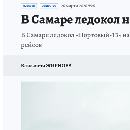
НАДЕЖНЫЕ РАБОТОДАТЕЛИ
КП-АВИА
26 марта 2026 9:26
НОВОСТИ
ОБЩЕСТВО
В Самаре ледокол 
НОВЫЙ ГОД В САМАРЕ
КП В МАХ
#ПОМ
В Самаре ледокол «Портовый-13» на
КУЙБЫШЕВ - ФРОНТУ
ИТОГИ ГОДА-2024
рейсов
ЗАПОВЕДНАЯ РОССИЯ
СЧАСТЬЕ В СЕМЬЕ
Елизавета ЖИРНОВА