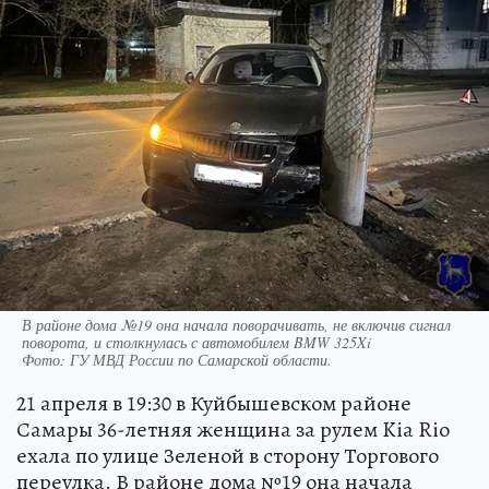
В районе дома №19 она начала поворачивать, не включив сигнал
поворота, и столкнулась с автомобилем BMW 325Xi
Фото:
ГУ МВД России по Самарской области.
21 апреля в 19:30 в Куйбышевском районе
Самары 36-летняя женщина за рулем Kia Rio
ехала по улице Зеленой в сторону Торгового
переулка. В районе дома №19 она начала