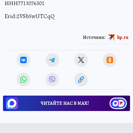
ИНН7713076301
Erid:2VSb5wUTCqQ
Источник:
kp.ru
ЧИТАЙТЕ НАС В МАХ!