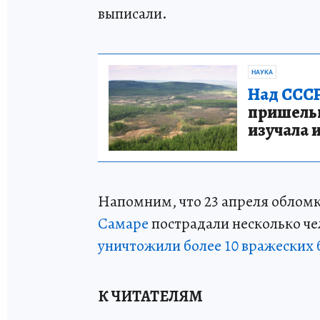
выписали.
НАУКА
Над СССР
пришельце
изучала 
Напомним, что 23 апреля обло
Самаре
пострадали несколько чел
уничтожили более 10 вражеских 
К ЧИТАТЕЛЯМ