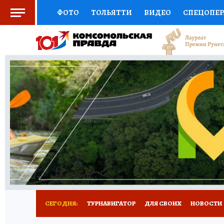
ФОТО
ТОЛЬЯТТИ
ВИДЕО
СПЕЦОПЕ
СОЦПОДДЕРЖКА
НАУКА
СПОРТ
АФ
ВЫБОР ЭКСПЕРТОВ
ДОКТОР
ФИНАНС
КНИЖНАЯ ПОЛКА
ПРОГНОЗЫ НА СПОРТ
ПРЕСС-ЦЕНТР
НЕДВИЖИМОСТЬ
ТЕЛЕ
КОЛЛЕКЦИИ КП
РЕКЛАМА
ОБЪЯВЛЕНИ
СЕГОДНЯ:
ТУРНАВИГАТОР
ДЛЯ СВОИХ
НОВОСТИ