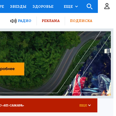
РЕ
ЗВЕЗДЫ
ЗДОРОВЬЕ
ЕЩЕ
ЫЕ ПРОЕКТЫ РОССИИ
РАДИО
РЕКЛАМА
ПОДПИСКА
КРЕТЫ
ПУТЕВОДИТЕЛЬ
 ЖЕЛЕЗА
ТУРИЗМ
ВСЕ О КП
РАДИО КП
О «КП-САМАРА»
ЕЩЕ