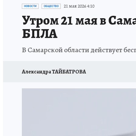
НАДЕЖНЫЕ РАБОТОДАТЕЛИ
КП-АВИА
21 мая 2026 4:10
НОВОСТИ
ОБЩЕСТВО
Утром 21 мая в Сам
НОВЫЙ ГОД В САМАРЕ
КП В МАХ
#ПОМ
БПЛА
КУЙБЫШЕВ - ФРОНТУ
ИТОГИ ГОДА-2024
В Самарской области действует бес
ЗАПОВЕДНАЯ РОССИЯ
СЧАСТЬЕ В СЕМЬЕ
Александра ТАЙБАТРОВА