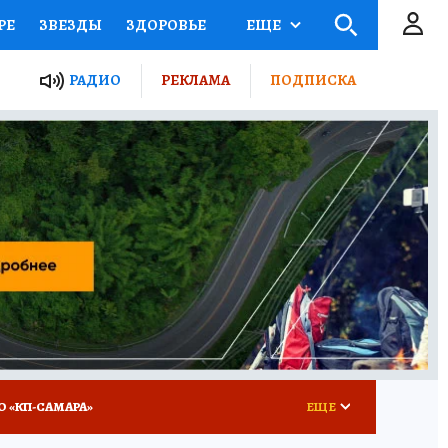
РЕ
ЗВЕЗДЫ
ЗДОРОВЬЕ
ЕЩЕ
ЫЕ ПРОЕКТЫ РОССИИ
РАДИО
РЕКЛАМА
ПОДПИСКА
КРЕТЫ
ПУТЕВОДИТЕЛЬ
 ЖЕЛЕЗА
ТУРИЗМ
ВСЕ О КП
РАДИО КП
О «КП-САМАРА»
ЕЩЕ