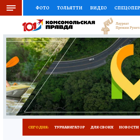
ФОТО
ТОЛЬЯТТИ
ВИДЕО
СПЕЦОПЕ
СОЦПОДДЕРЖКА
НАУКА
СПОРТ
АФ
ВЫБОР ЭКСПЕРТОВ
ДОКТОР
ФИНАНС
КНИЖНАЯ ПОЛКА
ПРОГНОЗЫ НА СПОРТ
ПРЕСС-ЦЕНТР
НЕДВИЖИМОСТЬ
ТЕЛЕ
КОЛЛЕКЦИИ КП
РЕКЛАМА
ОБЪЯВЛЕНИ
СЕГОДНЯ:
ТУРНАВИГАТОР
ДЛЯ СВОИХ
НОВОСТИ