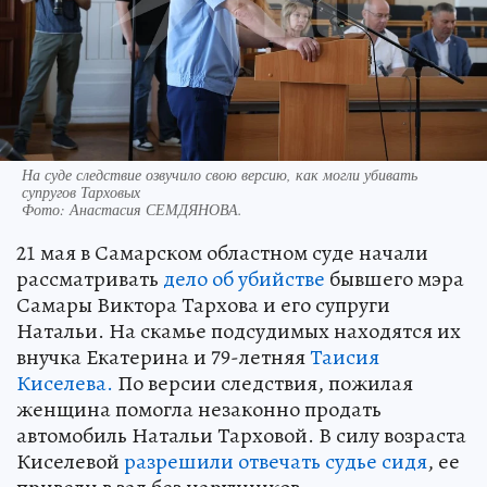
На суде следствие озвучило свою версию, как могли убивать
супругов Тарховых
Фото:
Анастасия СЕМДЯНОВА.
21 мая в Самарском областном суде начали
рассматривать
дело об убийстве
бывшего мэра
Самары Виктора Тархова и его супруги
Натальи. На скамье подсудимых находятся их
внучка Екатерина и 79-летняя
Таисия
Киселева.
По версии следствия, пожилая
женщина помогла незаконно продать
автомобиль Натальи Тарховой. В силу возраста
Киселевой
разрешили отвечать судье сидя
, ее