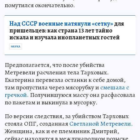
помутился окончательно.
Над СССР военные натянули «сетку»
для
пришельцев: как страна 13 лет тайно
искала и изучала инопланетных гостей
НАУКА
Предполагается, что после убийства
Метревели расчленил тела Тарховых.
Екатерина перевезла останки к себе домой,
там пропустила через мясорубку и
смешала с
гречкой.
Получившуюся массу она расфасовала
по пакетам и выкинула в мусорку.
По версии следствия, за убийством Тарховых
стояла ОПГ, созданная
Светланой Метревели.
Женщина, как и ее племянник Дмитрий,
сейчас находится в международном розыске.