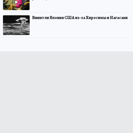
Винит ли Япония США из-за Хиросимы и Нагасаки