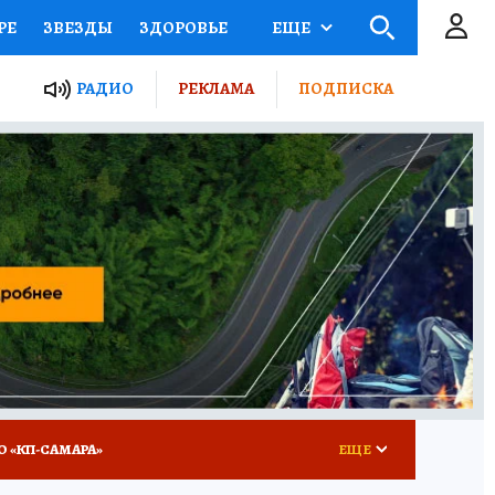
РЕ
ЗВЕЗДЫ
ЗДОРОВЬЕ
ЕЩЕ
ЫЕ ПРОЕКТЫ РОССИИ
РАДИО
РЕКЛАМА
ПОДПИСКА
КРЕТЫ
ПУТЕВОДИТЕЛЬ
 ЖЕЛЕЗА
ТУРИЗМ
ВСЕ О КП
РАДИО КП
О «КП-САМАРА»
ЕЩЕ