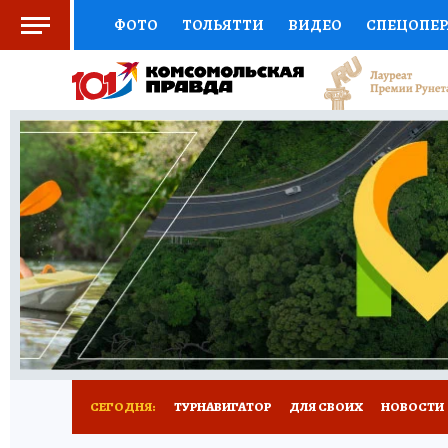
ФОТО
ТОЛЬЯТТИ
ВИДЕО
СПЕЦОПЕ
СОЦПОДДЕРЖКА
НАУКА
СПОРТ
АФ
ВЫБОР ЭКСПЕРТОВ
ДОКТОР
ФИНАНС
КНИЖНАЯ ПОЛКА
ПРОГНОЗЫ НА СПОРТ
ПРЕСС-ЦЕНТР
НЕДВИЖИМОСТЬ
ТЕЛЕ
КОЛЛЕКЦИИ КП
РЕКЛАМА
ОБЪЯВЛЕНИ
СЕГОДНЯ:
ТУРНАВИГАТОР
ДЛЯ СВОИХ
НОВОСТИ