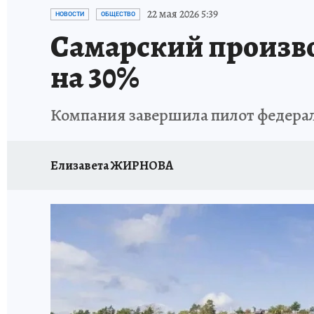
НАДЕЖНЫЕ РАБОТОДАТЕЛИ
КП-АВИА
22 мая 2026 5:39
НОВОСТИ
ОБЩЕСТВО
Самарский произво
НОВЫЙ ГОД В САМАРЕ
КП В МАХ
#ПОМ
на 30%
КУЙБЫШЕВ - ФРОНТУ
ИТОГИ ГОДА-2024
Компания завершила пилот федерал
ЗАПОВЕДНАЯ РОССИЯ
СЧАСТЬЕ В СЕМЬЕ
Елизавета ЖИРНОВА