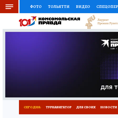
ФОТО
ТОЛЬЯТТИ
ВИДЕО
СПЕЦОПЕ
СОЦПОДДЕРЖКА
НАУКА
СПОРТ
АФ
ВЫБОР ЭКСПЕРТОВ
ДОКТОР
ФИНАНС
КНИЖНАЯ ПОЛКА
ПРОГНОЗЫ НА СПОРТ
ПРЕСС-ЦЕНТР
НЕДВИЖИМОСТЬ
ТЕЛЕ
КОЛЛЕКЦИИ КП
РЕКЛАМА
ОБЪЯВЛЕНИ
СЕГОДНЯ:
ТУРНАВИГАТОР
ДЛЯ СВОИХ
НОВОСТИ