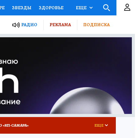
РЕ
ЗВЕЗДЫ
ЗДОРОВЬЕ
ЕЩЕ
ЫЕ ПРОЕКТЫ РОССИИ
РАДИО
РЕКЛАМА
ПОДПИСКА
КРЕТЫ
ПУТЕВОДИТЕЛЬ
 ЖЕЛЕЗА
ТУРИЗМ
ВСЕ О КП
РАДИО КП
О «КП-САМАРА»
ЕЩЕ