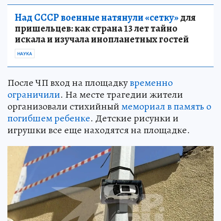
Над СССР военные натянули «сетку»
для
пришельцев: как страна 13 лет тайно
искала и изучала инопланетных гостей
НАУКА
После ЧП вход на площадку
временно
ограничили
. На месте трагедии жители
организовали стихийный
мемориал в память о
погибшем ребенке
. Детские рисунки и
игрушки все еще находятся на площадке.