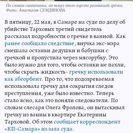
По словам сантехника, он вынул около горсти размякшей гречки.
Фото:
Анастасия СЕМДЯНОВА.
В пятницу, 22 мая, в Самаре на суде по делу об
убийстве Тарховых третий свидетель
рассказал подробности о гречке в ванной. Как
ранее сообщало следствие,
внучка экс-мэра
смешала останки дедушки и бабушки с
гречкой и пропустила через мясорубку. Это
было нужно для того, чтобы останки не пахли,
чтобы скрыть жидкость-
гречку использовали
как абсорбент.
Про то, что подозреваемая
использовала гречку для сокрытия следов
преступления, уже было известно. Теперь
стало ясно, как это поняли следователи. По
словам слесаря Олега Фролова, он вытаскивал
гречку из ванны в квартире Екатерины
Тарховой. Об этом
сообщает корреспондент
«КП-Самара» из зала суда.