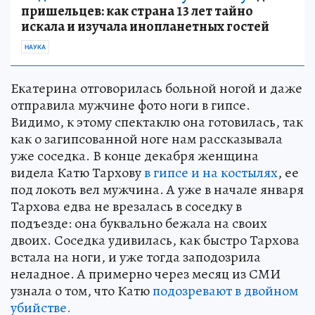
пришельцев: как страна 13 лет тайно
искала и изучала инопланетных гостей
НАУКА
Екатерина отговорилась больной ногой и даже
отправила мужчине фото ноги в гипсе.
Видимо, к этому спектаклю она готовилась, так
как о загипсованной ноге нам рассказывала
уже соседка. В конце декабря женщина
видела Катю Тархову
в гипсе и на костылях
, ее
под локоть вел мужчина. А уже в начале января
Тархова едва не врезалась в соседку в
подъезде: она буквально бежала на своих
двоих. Соседка удивилась, как быстро Тархова
встала на ноги, и уже тогда заподозрила
неладное. А примерно через месяц из СМИ
узнала о том, что Катю
подозревают в двойном
убийстве.