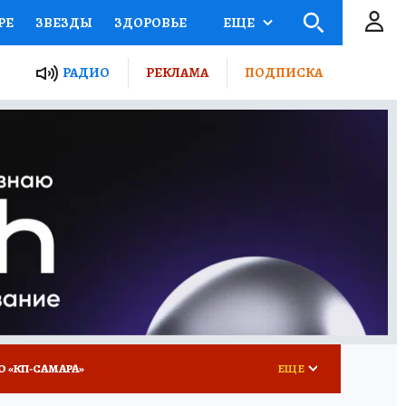
РЕ
ЗВЕЗДЫ
ЗДОРОВЬЕ
ЕЩЕ
ЫЕ ПРОЕКТЫ РОССИИ
РАДИО
РЕКЛАМА
ПОДПИСКА
КРЕТЫ
ПУТЕВОДИТЕЛЬ
 ЖЕЛЕЗА
ТУРИЗМ
ВСЕ О КП
РАДИО КП
О «КП-САМАРА»
ЕЩЕ