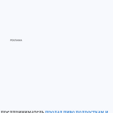
и предприниматель
продал пиво подросткам и