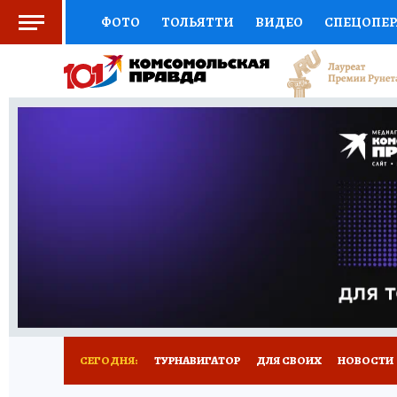
ФОТО
ТОЛЬЯТТИ
ВИДЕО
СПЕЦОПЕ
СОЦПОДДЕРЖКА
НАУКА
СПОРТ
АФ
ВЫБОР ЭКСПЕРТОВ
ДОКТОР
ФИНАНС
КНИЖНАЯ ПОЛКА
ПРОГНОЗЫ НА СПОРТ
ПРЕСС-ЦЕНТР
НЕДВИЖИМОСТЬ
ТЕЛЕ
КОЛЛЕКЦИИ КП
РЕКЛАМА
ОБЪЯВЛЕНИ
СЕГОДНЯ:
ТУРНАВИГАТОР
ДЛЯ СВОИХ
НОВОСТИ