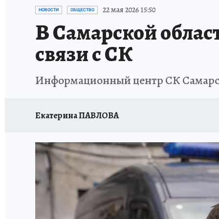
НАДЕЖНЫЕ РАБОТОДАТЕЛИ
КП-АВИА
22 мая 2026 15:50
НОВОСТИ
ОБЩЕСТВО
В Самарской облас
НОВЫЙ ГОД В САМАРЕ
КП В МАХ
#ПОМ
связи с СК
КУЙБЫШЕВ - ФРОНТУ
ИТОГИ ГОДА-2024
Информационный центр СК Самарск
ЗАПОВЕДНАЯ РОССИЯ
СЧАСТЬЕ В СЕМЬЕ
Екатерина ПАВЛОВА