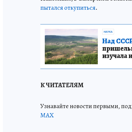
пытался откупиться
.
НАУКА
Над СССР
пришельце
изучала 
К ЧИТАТЕЛЯМ
Узнавайте новости первыми, по
МАХ