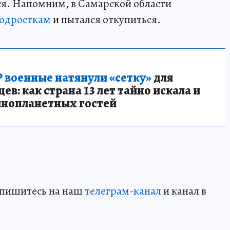
ся. Напомним, в Самарской области
подросткам
и пытался откупиться.
 военные натянули «сетку»
для
в: как страна 13 лет тайно искала и
инопланетных гостей
дпишитесь на наш
телеграм-канал
и канал в