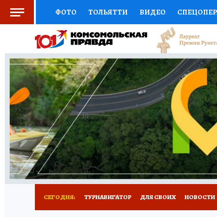
ФОТО
ТОЛЬЯТТИ
ВИДЕО
СПЕЦОПЕ
СОЦПОДДЕРЖКА
НАУКА
СПОРТ
АФ
ВЫБОР ЭКСПЕРТОВ
ДОКТОР
ФИНАНС
КНИЖНАЯ ПОЛКА
ПРОГНОЗЫ НА СПОРТ
ПРЕСС-ЦЕНТР
НЕДВИЖИМОСТЬ
ТЕЛЕ
КОЛЛЕКЦИИ КП
РЕКЛАМА
ОБЪЯВЛЕНИ
СЕГОДНЯ:
ТУРНАВИГАТОР
ДЛЯ СВОИХ
НОВОСТИ