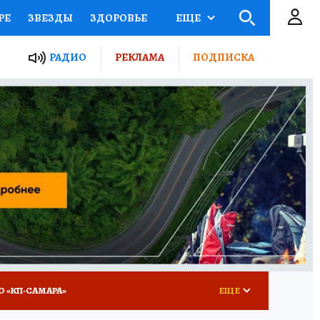
РЕ
ЗВЕЗДЫ
ЗДОРОВЬЕ
ЕЩЕ
ЫЕ ПРОЕКТЫ РОССИИ
РАДИО
РЕКЛАМА
ПОДПИСКА
КРЕТЫ
ПУТЕВОДИТЕЛЬ
 ЖЕЛЕЗА
ТУРИЗМ
ВСЕ О КП
РАДИО КП
О «КП-САМАРА»
ЕЩЕ