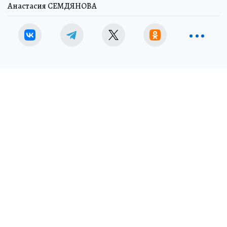
Анастасия СЕМДЯНОВА
В Самаре предотвратили попытку провезти запрещенные
предметы фото: УФСИН России по Самарской области