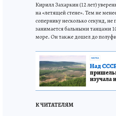
Кирилл Захаркин (12 лет) уверен
на «летящей стене». Тем не мене
сопернику несколько секунд, не 
занимается бальными танцами 10 
море. Он также дошел до полуфи
НАУКА
Над СССР
пришельце
изучала 
К ЧИТАТЕЛЯМ