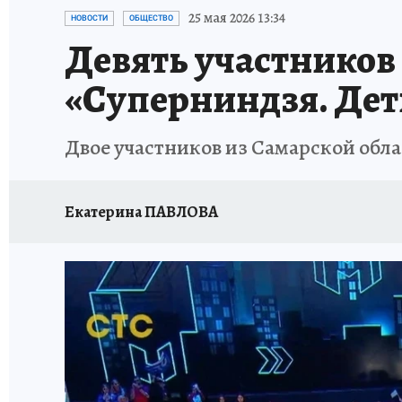
НАДЕЖНЫЕ РАБОТОДАТЕЛИ
КП-АВИА
25 мая 2026 13:34
НОВОСТИ
ОБЩЕСТВО
Девять участников
НОВЫЙ ГОД В САМАРЕ
КП В МАХ
#ПОМ
«Суперниндзя. Дет
КУЙБЫШЕВ - ФРОНТУ
ИТОГИ ГОДА-2024
Двое участников из Самарской обл
ЗАПОВЕДНАЯ РОССИЯ
СЧАСТЬЕ В СЕМЬЕ
Екатерина ПАВЛОВА