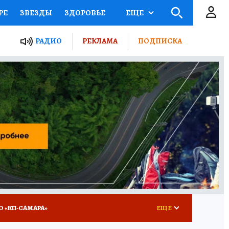
РЕ
ЗВЕЗДЫ
ЗДОРОВЬЕ
ЕЩЕ
ЫЕ ПРОЕКТЫ РОССИИ
РАДИО
РЕКЛАМА
ПОДПИСКА
КРЕТЫ
ПУТЕВОДИТЕЛЬ
 ЖЕЛЕЗА
ТУРИЗМ
ВСЕ О КП
РАДИО КП
О «КП-САМАРА»
ЕЩЕ