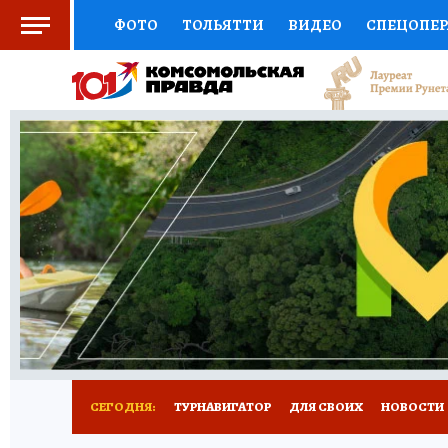
ФОТО
ТОЛЬЯТТИ
ВИДЕО
СПЕЦОПЕ
СОЦПОДДЕРЖКА
НАУКА
СПОРТ
АФ
ВЫБОР ЭКСПЕРТОВ
ДОКТОР
ФИНАНС
КНИЖНАЯ ПОЛКА
ПРОГНОЗЫ НА СПОРТ
ПРЕСС-ЦЕНТР
НЕДВИЖИМОСТЬ
ТЕЛЕ
КОЛЛЕКЦИИ КП
РЕКЛАМА
ОБЪЯВЛЕНИ
СЕГОДНЯ:
ТУРНАВИГАТОР
ДЛЯ СВОИХ
НОВОСТИ