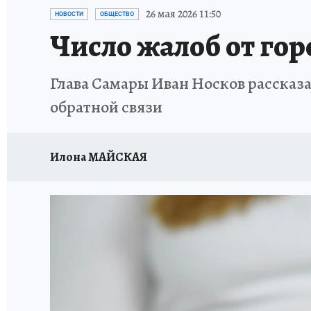
НАДЕЖНЫЕ РАБОТОДАТЕЛИ
КП-АВИА
26 мая 2026 11:50
НОВОСТИ
ОБЩЕСТВО
Число жалоб от гор
НОВЫЙ ГОД В САМАРЕ
КП В МАХ
#ПОМ
Глава Самары Иван Носков рассказ
КУЙБЫШЕВ - ФРОНТУ
ИТОГИ ГОДА-2024
обратной связи
ЗАПОВЕДНАЯ РОССИЯ
СЧАСТЬЕ В СЕМЬЕ
Илона МАЙСКАЯ