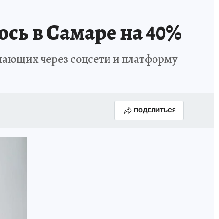
КА ГОДА-2025
ВРАЧ ГОДА-2025
ось в Самаре на 40%
МАЯ
ДЕНЬ ПОБЕДЫ В САМАРЕ 2025
пающих через соцсети и платформу
ИИ
#ЭКОРАВНОВЕСИЕ
ПОДЕЛИТЬСЯ