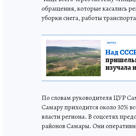
обращения, которые касались ре
уборки снега, работы транспорт
НАУКА
Над СССР
пришельце
изучала 
По словам руководителя ЦУР Са
Самару приходится около 30% в
власти региона. В соцсетях пре
районов Самары. Они оперативно