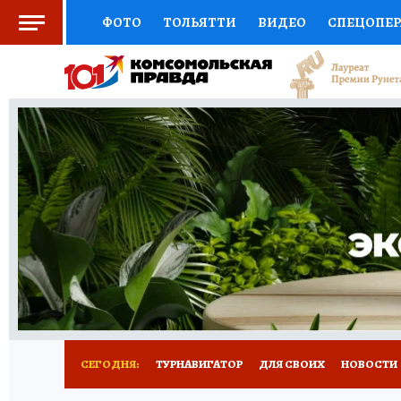
ФОТО
ТОЛЬЯТТИ
ВИДЕО
СПЕЦОПЕ
СОЦПОДДЕРЖКА
НАУКА
СПОРТ
АФ
ВЫБОР ЭКСПЕРТОВ
ДОКТОР
ФИНАНС
КНИЖНАЯ ПОЛКА
ПРОГНОЗЫ НА СПОРТ
ПРЕСС-ЦЕНТР
НЕДВИЖИМОСТЬ
ТЕЛЕ
КОЛЛЕКЦИИ КП
РЕКЛАМА
ОБЪЯВЛЕНИ
СЕГОДНЯ:
ТУРНАВИГАТОР
ДЛЯ СВОИХ
НОВОСТИ