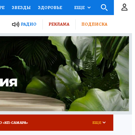
РЕ
ЗВЕЗДЫ
ЗДОРОВЬЕ
ЕЩЕ
ЫЕ ПРОЕКТЫ РОССИИ
РАДИО
РЕКЛАМА
ПОДПИСКА
КРЕТЫ
ПУТЕВОДИТЕЛЬ
 ЖЕЛЕЗА
ТУРИЗМ
ВСЕ О КП
РАДИО КП
О «КП-САМАРА»
ЕЩЕ