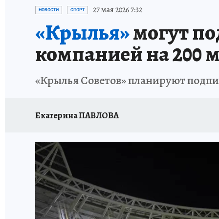
НАДЕЖНЫЕ РАБОТОДАТЕЛИ
КП-АВИА
27 мая 2026 7:32
НОВОСТИ
СПОРТ
«Крылья»
могут по
НОВЫЙ ГОД В САМАРЕ
КП В МАХ
#ПОМ
компанией на 200 
КУЙБЫШЕВ - ФРОНТУ
ИТОГИ ГОДА-2024
«Крылья Советов» планируют подпи
ЗАПОВЕДНАЯ РОССИЯ
СЧАСТЬЕ В СЕМЬЕ
Екатерина ПАВЛОВА