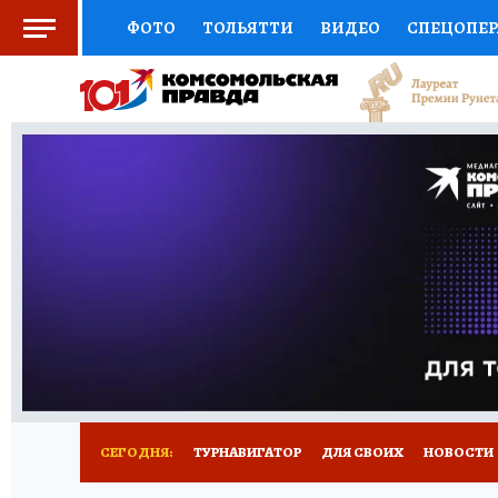
ФОТО
ТОЛЬЯТТИ
ВИДЕО
СПЕЦОПЕ
СОЦПОДДЕРЖКА
НАУКА
СПОРТ
АФ
ВЫБОР ЭКСПЕРТОВ
ДОКТОР
ФИНАНС
КНИЖНАЯ ПОЛКА
ПРОГНОЗЫ НА СПОРТ
ПРЕСС-ЦЕНТР
НЕДВИЖИМОСТЬ
ТЕЛЕ
КОЛЛЕКЦИИ КП
РЕКЛАМА
ОБЪЯВЛЕНИ
СЕГОДНЯ:
ТУРНАВИГАТОР
ДЛЯ СВОИХ
НОВОСТИ