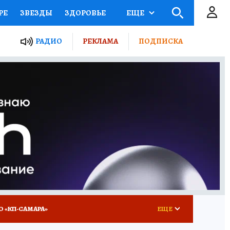
РЕ
ЗВЕЗДЫ
ЗДОРОВЬЕ
ЕЩЕ
ЫЕ ПРОЕКТЫ РОССИИ
РАДИО
РЕКЛАМА
ПОДПИСКА
КРЕТЫ
ПУТЕВОДИТЕЛЬ
 ЖЕЛЕЗА
ТУРИЗМ
ВСЕ О КП
РАДИО КП
О «КП-САМАРА»
ЕЩЕ