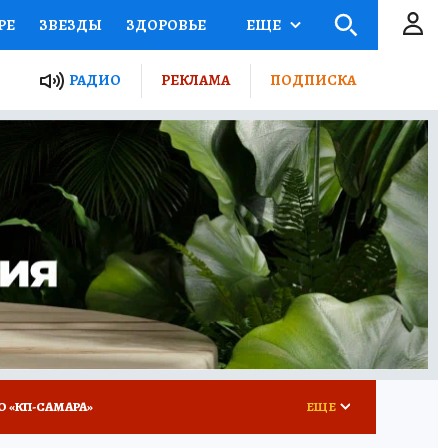
РЕ
ЗВЕЗДЫ
ЗДОРОВЬЕ
ЕЩЕ
ЫЕ ПРОЕКТЫ РОССИИ
РАДИО
РЕКЛАМА
ПОДПИСКА
КРЕТЫ
ПУТЕВОДИТЕЛЬ
 ЖЕЛЕЗА
ТУРИЗМ
ВСЕ О КП
РАДИО КП
О «КП-САМАРА»
ЕЩЕ