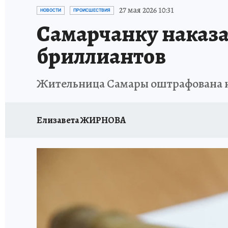
НАДЕЖНЫЕ РАБОТОДАТЕЛИ
КП-АВИА
27 мая 2026 10:31
НОВОСТИ
ПРОИСШЕСТВИЯ
Самарчанку наказал
НОВЫЙ ГОД В САМАРЕ
КП В МАХ
#ПОМ
бриллиантов
КУЙБЫШЕВ - ФРОНТУ
ИТОГИ ГОДА-2024
Жительница Самары оштрафована на
ЗАПОВЕДНАЯ РОССИЯ
СЧАСТЬЕ В СЕМЬЕ
Елизавета ЖИРНОВА