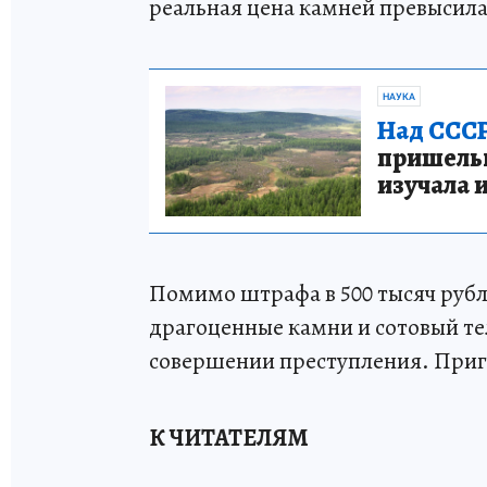
реальная цена камней превысила 
НАУКА
Над СССР
пришельце
изучала 
Помимо штрафа в 500 тысяч рубл
драгоценные камни и сотовый те
совершении преступления. Приго
К ЧИТАТЕЛЯМ