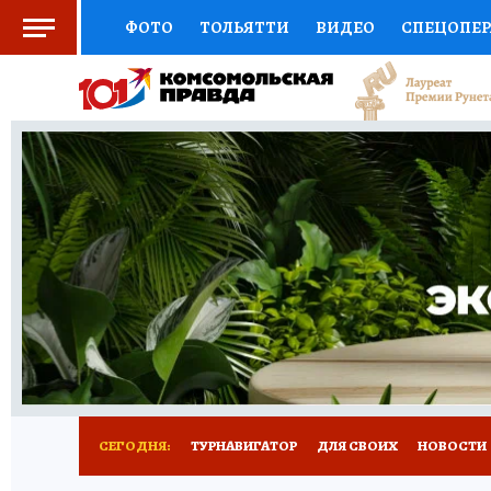
ФОТО
ТОЛЬЯТТИ
ВИДЕО
СПЕЦОПЕ
СОЦПОДДЕРЖКА
НАУКА
СПОРТ
АФ
ВЫБОР ЭКСПЕРТОВ
ДОКТОР
ФИНАНС
КНИЖНАЯ ПОЛКА
ПРОГНОЗЫ НА СПОРТ
ПРЕСС-ЦЕНТР
НЕДВИЖИМОСТЬ
ТЕЛЕ
КОЛЛЕКЦИИ КП
РЕКЛАМА
ОБЪЯВЛЕНИ
СЕГОДНЯ:
ТУРНАВИГАТОР
ДЛЯ СВОИХ
НОВОСТИ