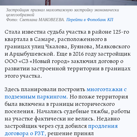
Застройщик признал малоэтажную застройку экономически
целесообразной
Фото:
Светлана МАКОВЕЕВА.
Перейти в Фотобанк КП
Стала известна судьба участка в районе 125-го
квартала в Самаре, расположенного в
границах улиц Чкалова, Буянова, Маяковского
и Арцыбушевской. Еще в 2016 году застройщик
ООО «СЗ «Новый город» заключил договор о
развитии застроенной территории в границах
этого участка.
Здесь планировали построить
многоэтажки с
подземным паркингом.
Но позже территория
была включена в границы исторического
поселения. Начались судебные тяжбы, работы
на участке фактически не велись. Недавно
застройщик через суд добился
продления
договора о РЗТ,
решение принял